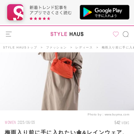
STYLE HAUSトップ
ファッション
レディース
梅雨入り前に手に入
Photo by：
www.buyma.com
542
WOMEN
2025/06/05
VIEWS
梅雨入り前に手に入れたい傘&レインウェア、