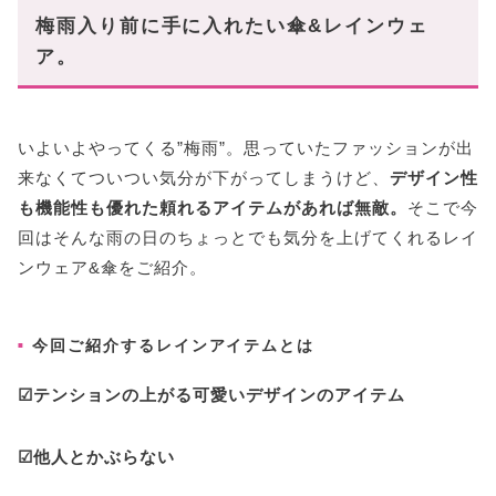
【2025年最新】レインウェア
梅雨入り前に手に入れたい傘&レインウェ
MONCLER 撥水ウェア
ア。
TATRAS ナイロンジャケット
LOEWE ドレープ ジャケット
THE NORTH FACE ナイロンジャケット
いよいよやってくる”梅雨”。思っていたファッションが出
来なくてついつい気分が下がってしまうけど、
デザイン性
【2025年最新】バッグ
も機能性も優れた頼れるアイテムがあれば無敵。
そこで今
OLEND MINI ONA SOFT BAG
回はそんな雨の日のちょっとでも気分を上げてくれるレイ
ROBINMAY 2WAY チャーム付 シュリンク ショルダ
ンウェア&傘をご紹介。
adidas SHOULDER BAG SMALL
VIOLAdORO ボディバッグ
今回ご紹介するレインアイテムとは
雨の日も可愛いアイテムで気分を上げていこう♪
☑テンションの上がる可愛いデザインのアイテム
☑他人とかぶらない