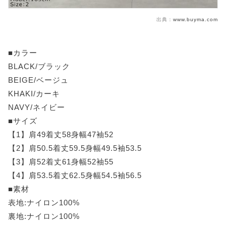
出典：
www.buyma.com
■カラー
BLACK/ブラック
BEIGE/ベージュ
KHAKI/カーキ
NAVY/ネイビー
■サイズ
【1】肩49着丈58身幅47袖52
【2】肩50.5着丈59.5身幅49.5袖53.5
【3】肩52着丈61身幅52袖55
【4】肩53.5着丈62.5身幅54.5袖56.5
■素材
表地:ナイロン100%
裏地:ナイロン100%