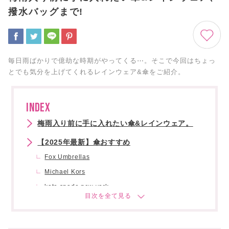
撥水バッグまで!
毎日雨ばかりで億劫な時期がやってくる⋯。そこで今回はちょっ
とでも気分を上げてくれるレインウェア&傘をご紹介。
INDEX
梅雨入り前に手に入れたい傘&レインウェア。
【2025年最新】傘おすすめ
Fox Umbrellas
Michael Kors
kate spade new york
Burberry
Barbour