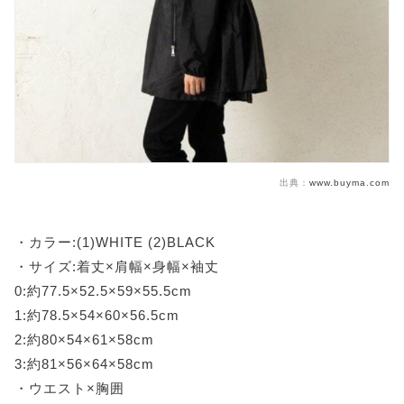
出典：
www.buyma.com
・カラー:(1)WHITE (2)BLACK
・サイズ:着丈×肩幅×身幅×袖丈
0:約77.5×52.5×59×55.5cm
1:約78.5×54×60×56.5cm
2:約80×54×61×58cm
3:約81×56×64×58cm
・ウエスト×胸囲