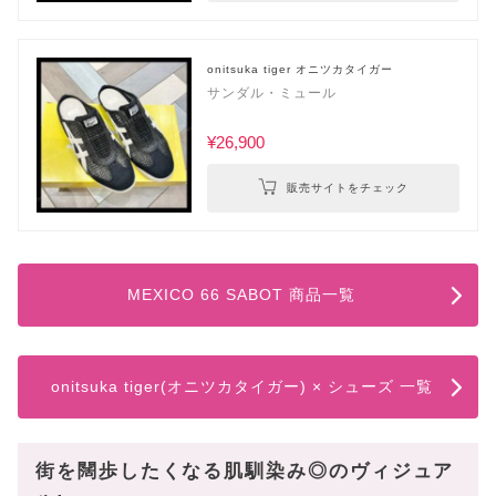
onitsuka tiger オニツカタイガー
サンダル・ミュール
¥26,900
販売サイトをチェック
MEXICO 66 SABOT 商品一覧
onitsuka tiger(オニツカタイガー) × シューズ 一覧
街を闊歩したくなる肌馴染み◎のヴィジュア