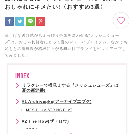
おしゃれにキメたい!〈おすすめ3選〉
涼しげな透け感がちょっぴり色気を漂わせる“メッシュシュー
ズ”は、おしゃれ賢者にとって夏のマストハブアイテム。なかでも
足もとの洗練度が格段に上がる狙い目ブランドをピックアップし
てみました。
INDEX
リラクシーで様見えする『メッシュシューズ』は
夏の新定番!
#1 Archivepke(アーカイブエプク)
MESH LUV STRING FLAT
#2 The Row(ザ・ロウ)
SOCK