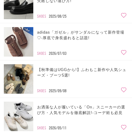
失敗しない選び方!
SHOES
2025/08/25
adidas「ガゼル」がサンダルになって新作登場
♡-厚底で身長盛れると話題!
SHOES
2026/07/03
【秋準備はUGGから!】ふわもこ新作や人気シュ
ーズ・ブーツ5選!
SHOES
2025/09/08
お洒落な人が履いている「On」スニーカーの選
び方・人気モデルを徹底解説!-コーデ術も必見
SHOES
2026/05/11