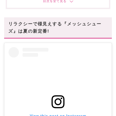
#3 onitsuka tiger(オニツカタイガー)
MEXICO 66 SABOT
街を闊歩したくなる肌馴染み◎のヴィジュアル!
リラクシーで様見えする『メッシュシュー
ズ』は夏の新定番!
View this post on Instagram