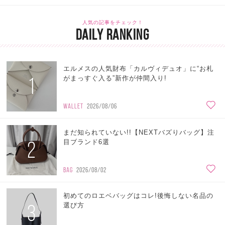
人気の記事をチェック！
DAILY RANKING
エルメスの人気財布「カルヴィデュオ」に“お札
1
がまっすぐ入る”新作が仲間入り!
WALLET
2026/08/06
まだ知られていない!!【NEXTバズりバッグ】注
2
目ブランド6選
BAG
2026/08/02
初めてのロエベバッグはコレ!後悔しない名品の
3
選び方