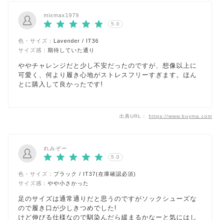
mixmax1979
5.0
色・サイズ：
Lavender / IT36
サイズ感：
期待していた通り
ややチャレンジだと少し不安だったのですが、想像以上に
可愛く、何より履き心地がストレスフリーすぎます。ほん
とに購入して良かったです!
出典URL：
https://www.buyma.com
れみぞー
5.0
色・サイズ：
ブラック / IT37(在庫確認必須)
サイズ感：
やや小さかった
足のサイズは通常通りだと思うのですがソックシューズな
ので履き口が少しきつめでした!
けど伸びる仕様なので馴染んだら緩まるかなーと気にはし