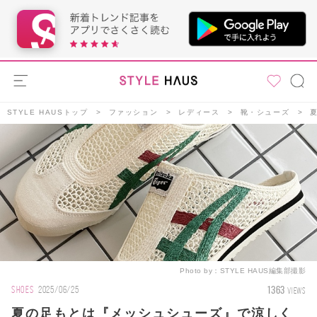
STYLE HAUSトップ
ファッション
レディース
靴・シューズ
Photo by：
STYLE HAUS編集部撮影
1363
SHOES
2025/06/25
VIEWS
夏の足もとは『メッシュシューズ』で涼しく