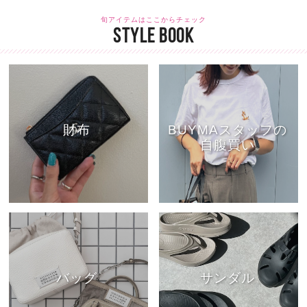
旬アイテムはここからチェック
STYLE BOOK
財布
BUYMAスタッフの
自腹買い
バッグ
サンダル