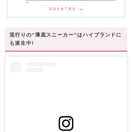
プ
スタハ編集部の『推しシューズ』レビュー動画も
あわせて✓
即おしゃれ上級者になれる“ニューフェイス”か
流行りの“薄底スニーカー”はハイブランドに
ら目が離せない!
も派生中!