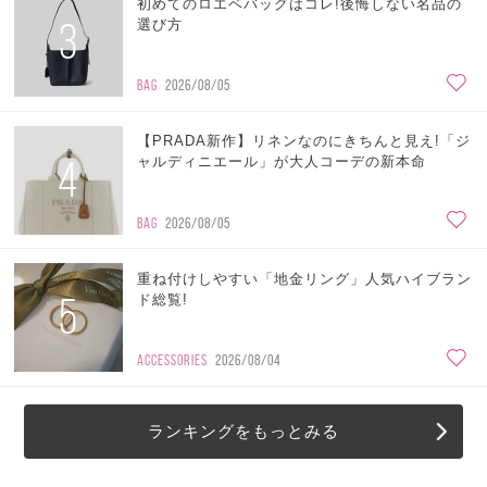
初めてのロエベバッグはコレ!後悔しない名品の
3
選び方
BAG
2026/08/05
【PRADA新作】リネンなのにきちんと見え!「ジ
4
ャルディニエール」が大人コーデの新本命
BAG
2026/08/05
重ね付けしやすい「地金リング」人気ハイブラン
5
ド総覧!
ACCESSORIES
2026/08/04
ランキングをもっとみる