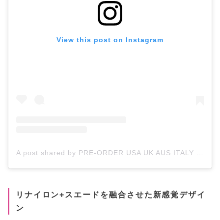
View this post on Instagram
A post shared by PRE-ORDER USA UK AUS ITALY FR DE KR JP HK🇺🇸🇬🇧🇦🇺🇮🇹🇫🇷🇩🇪🇰🇷🇯🇵🇭🇰✈️ (@preorderusabyneen)
リナイロン+スエードを融合させた新感覚デザイ
ン