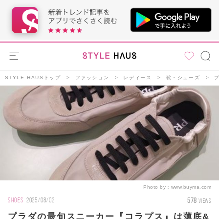
STYLE HAUSトップ
ファッション
レディース
靴・シューズ
Photo by：
www.buyma.com
578
SHOES
2025/08/02
VIEWS
プラダの最旬スニーカー『コラプス』は薄底&