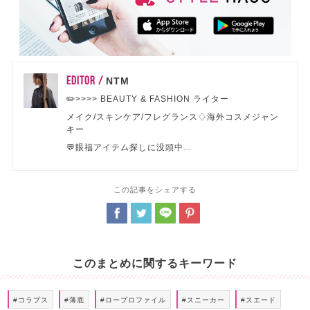
EDITOR /
NTM
✏️>>>> BEAUTY & FASHION ライター
メイク/スキンケア/フレグランス♢海外コスメジャン
キー
💬眼福アイテム探しに没頭中…
この記事をシェアする
このまとめに関するキーワード
#コラプス
#薄底
#ロープロファイル
#スニーカー
#スエード