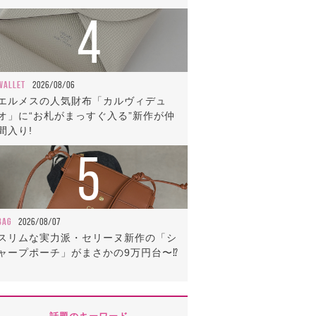
4
WALLET
2026/08/06
エルメスの人気財布「カルヴィデュ
オ」に“お札がまっすぐ入る”新作が仲
間入り!
5
BAG
2026/08/07
スリムな実力派・セリーヌ新作の「シ
ャープポーチ」がまさかの9万円台〜⁉