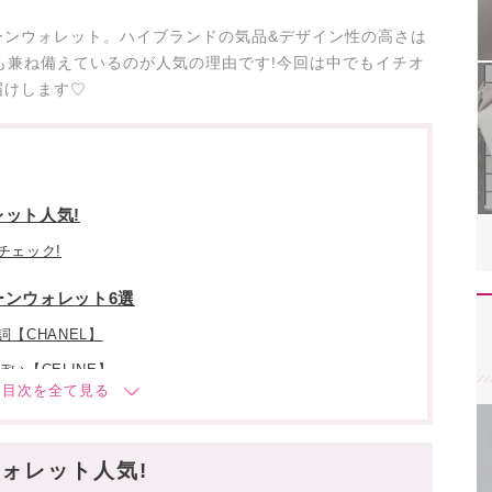
ーンウォレット。ハイブランドの気品&デザイン性の高さは
も兼ね備えているのが人気の理由です!今回は中でもイチオ
届けします♡
ット人気!
チェック!
ーンウォレット6選
【CHANEL】
い【CELINE】
rgiela】
ォレット人気!
 Laurent】