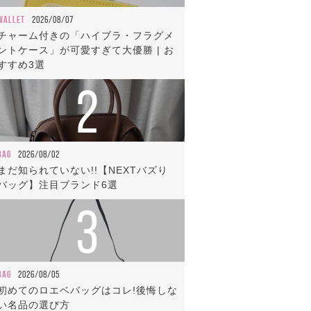
WALLET
2026/08/07
チャーム付きの「ハイブラ・フラグメ
ントケース」が可愛すぎて大優勝 | お
すすめ3選
2
BAG
2026/08/02
まだ知られていない!!【NEXTバズり
バッグ】注目ブランド6選
3
BAG
2026/08/05
初めてのロエベバッグはコレ!後悔しな
い名品の選び方