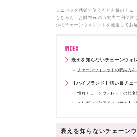
ミニバッグ感覚で使えると人気のチェ
もちろん、お財布+αの収納力で利便性
シのチェーンウォレットを厳選してお
INDEX
衰えを知らないチェーンウォレ
チェーンウォレットの収納力を
【ハイブランド】狙い目チェ
憧れチェーンウォレットの代名詞
エレガントなアイコンが大人っぽ
エレガントな佇まい【Dior】
シーンを選ばず活躍【Maison Ma
衰えを知らないチェーンウ
ラグジュアリー感を纏える【Saint