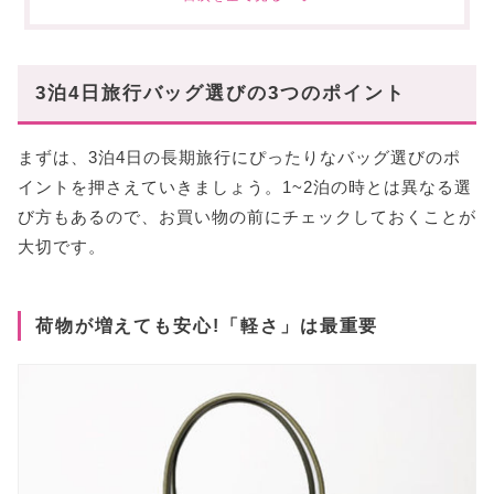
【王道】トートバッグ
【人気】ボストンバッグ
【トレンド】バックパック
3泊4日旅行バッグ選びの3つのポイント
【万能】キャリーケース
旅のスタイル別!おすすめバッグ6選
まずは、3泊4日の長期旅行にぴったりなバッグ選びのポ
【リゾート】 リラックス感を演出する素材やデザイン
イントを押さえていきましょう。1~2泊の時とは異なる選
【シティ】 街歩きに映えるきれいめスタイル
び方もあるので、お買い物の前にチェックしておくことが
【アウトドア】 機能性とタフさを両立したアイテム
大切です。
3泊旅行バッグに関するQ&A
どのくらいのサイズ(容量)がちょうどいい?
荷物が増えても安心!「軽さ」は最重要
機内持ち込みできる?
バッグの中身を軽くするコツは?
まとめ