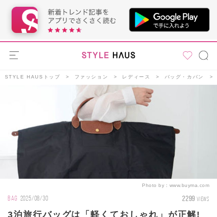
STYLE HAUSトップ
ファッション
レディース
バッグ・カバン
Photo by：
www.buyma.com
2299
BAG
2025/08/30
VIEWS
3泊旅行バッグは「軽くておしゃれ」が正解!