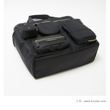
出典：
www.buyma.com