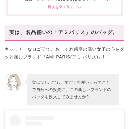
可愛いポイントに「PARIS PARIS ラウンドバッグ」!
気軽に使いやすい名品バッグが「Marcel バッグ」!
隠れた名品「カルーセル バッグ」!
スタハ編集部の「アミパリス・おすすめ財布」レ
実は、名品揃いの「アミパリス」のバッグ。
ビュー動画も✓
おしゃれ心をくすぐるアミパリスバッグを、ぜひ
キャッチーなロゴ♡で、おしゃれ感度の高い女子の心をグ
手にとってみて!
ッと掴むブランド『AMI PARIS(アミ パリス)』!
実は”バッグ”も、すごく可愛い♡ってこと
で自分への投資に、この新しいブランドの
バッグを投入してみませんか?