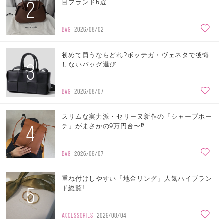
2
目ブランド6選
BAG
2026/08/02
初めて買うならどれ?ボッテガ・ヴェネタで後悔
3
しないバッグ選び
BAG
2026/08/07
スリムな実力派・セリーヌ新作の「シャープポー
4
チ」がまさかの9万円台〜⁉
BAG
2026/08/07
重ね付けしやすい「地金リング」人気ハイブラン
5
ド総覧!
ACCESSORIES
2026/08/04