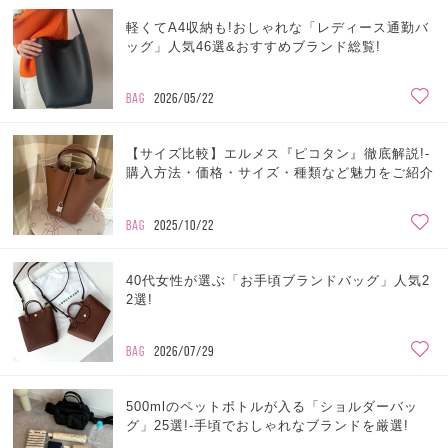
軽くてA4収納も!おしゃれな「レディース通勤バ
ッグ」人気46選&おすすめブランド総覧!
BAG
2026/05/22
【サイズ比較】エルメス『ピコタン』徹底解説!-
購入方法・価格・サイズ・種類など魅力をご紹介
BAG
2025/10/22
40代女性が選ぶ「お手頃ブランドバッグ」人気2
2選!
BAG
2026/07/29
500mlのペットボトルが入る「ショルダーバッ
グ」25選!-手頃でおしゃれなブランドを厳選!