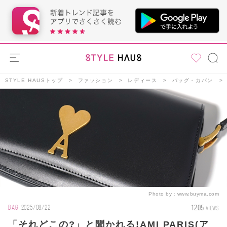
STYLE HAUSトップ
ファッション
レディース
バッグ・カバン
Photo by：
www.buyma.com
1205
BAG
2025/08/22
VIEWS
「それどこの?」と聞かれる!AMI PARIS(ア