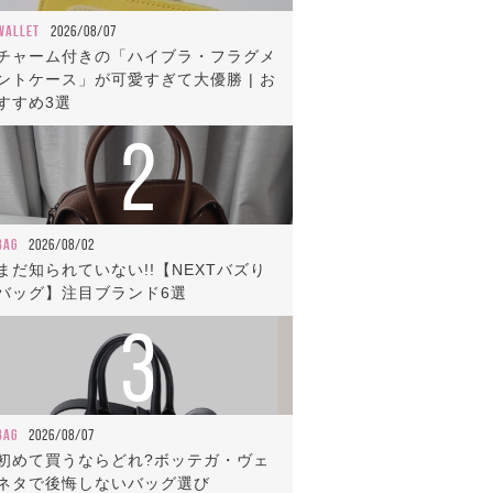
WALLET
2026/08/07
チャーム付きの「ハイブラ・フラグメ
ントケース」が可愛すぎて大優勝 | お
すすめ3選
2
BAG
2026/08/02
まだ知られていない!!【NEXTバズり
バッグ】注目ブランド6選
3
BAG
2026/08/07
初めて買うならどれ?ボッテガ・ヴェ
ネタで後悔しないバッグ選び