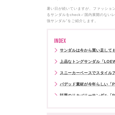
暑い日が続いていますが、ファッショ
るサンダルをcheck✓国内展開のな
強サンダル”をご紹介します。
INDEX
サンダルは今から買い足しても
上品なトングサンダル「LOEW
スニーカーベースでスタイル
パデッド素材が今年らしい「PR
話題のリカバリーサンダル「PA
サンリオコラボでも話題に!「