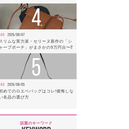
4
BAG
2026/08/07
スリムな実力派・セリーヌ新作の「シ
ャープポーチ」がまさかの9万円台〜⁉
5
BAG
2026/08/05
初めてのロエベバッグはコレ!後悔しな
い名品の選び方
話題のキーワード