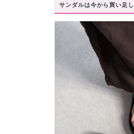
リボンディティールがガーリーな「
サンダルは今から買い足し
今から買い足して快適なお洒落