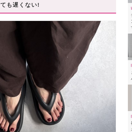
uni's room」
ても遅くない!
に♪