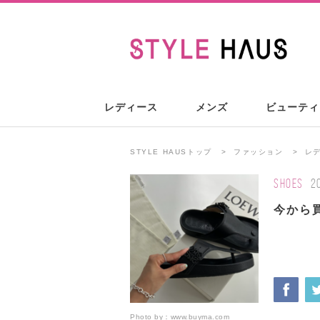
レディース
メンズ
ビューティ
STYLE HAUSトップ
ファッション
レ
SHOES
2
今から
Photo by：
www.buyma.com