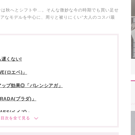
ンは秋へとシフト中…。そんな微妙な今の時期でも買い足せ
いレアなモデルを中心に、周りと被りにくい“大人のコスパ最
遅くない!
E(ロエベ)」
アップ効果◎「バレンシアガ」
ADA(プラダ)」
ES(ペイズ)」
トーアンドトー」