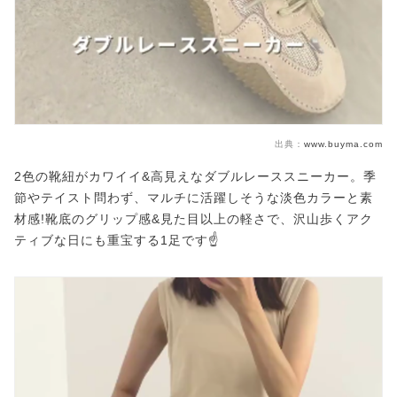
出典：
www.buyma.com
2色の靴紐がカワイイ&高見えなダブルレーススニーカー。季
節やテイスト問わず、マルチに活躍しそうな淡色カラーと素
材感!靴底のグリップ感&見た目以上の軽さで、沢山歩くアク
ティブな日にも重宝する1足です☝