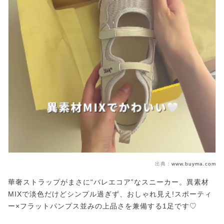
出典：
www.buyma.com
華奢ストラップがまさに“バレエコア”なスニーカー。異素材
MIXで淡色だけどシンプル過ぎず、おしゃれ見え!スポーティ
ー×フラットパンプス並みの上品さを兼備する1足です♡