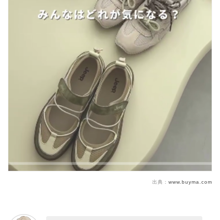
出典：
www.buyma.com