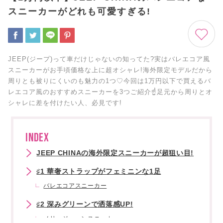
スニーカーがどれも可愛すぎる!
JEEP(ジープ)って車だけじゃないの知ってた?実はバレエコア風
スニーカーがお手頃価格な上に超オシャレ!海外限定モデルだから
周りとも被りにくいのも魅力の1つ♡今回は1万円以下で買えるバ
レエコア風のおすすめスニーカーを3つご紹介☝足元から周りとオ
シャレに差を付けたい人、必見です!
INDEX
JEEP CHINAの海外限定スニーカーが超狙い目!
♯1 華奢ストラップがフェミニンな1足
バレエコアスニーカー
♯2 深みグリーンで洒落感UP!
メリージェーンスニーカー