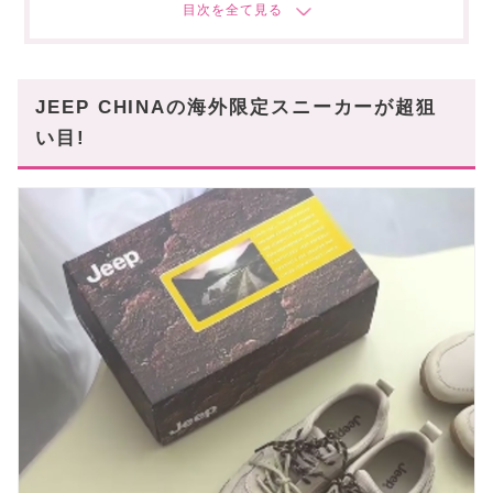
♯3 汎用性バツグンの高見えスニーカー
ダブルレーススニーカー
JEEP CHINAのスニーカーならBUYMAがおすす
JEEP CHINAの海外限定スニーカーが超狙
め!
い目!