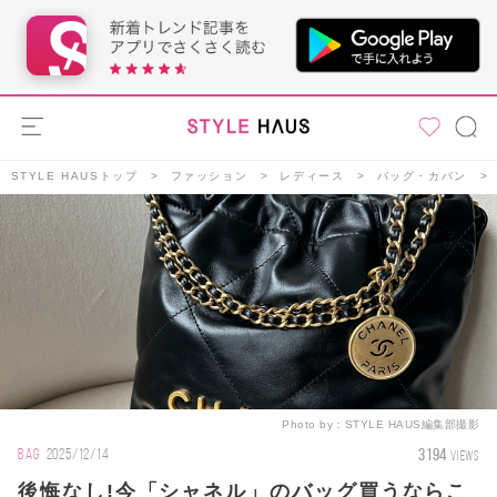
STYLE HAUSトップ
ファッション
レディース
バッグ・カバン
Photo by：
STYLE HAUS編集部撮影
3194
BAG
2025/12/14
VIEWS
後悔なし!今「シャネル」のバッグ買うならこ