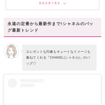
ココハンドル
手のひらサイズのラグジュアリー
毎日に寄り添う、エレガンスのミニマムシルエット
永遠の定番から最新作まで!シャネルのバッ
チェーンウォレット
グ最新トレンド
『シャネル』をもっと自由に纏うならこれ!
シャネル22
エレガントな印象もキュートなイメージも
都会の“抜け感”を演出するスモールホーボー
兼ねてくれる『CHANEL(シャネル)』のバ
軽さと収納力を兼ね備えた、新しい“デイリートートの
決定版”
ッグ♡
ヴァニティ バッグ
持つだけで気分が華やぐ、遊び心たっぷりのミニバッ
グ
マトラッセ バックパック ミニ
品格あるカジュアルスタイルに最適!