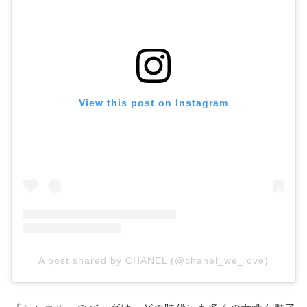
シャネル25 ミニハンドバッグ
小さいのに主役級! 機能性も見逃せないスモールサイ
ズ
スタハ編集部の「シャネル・名品バッグ」レビュ
ー動画も✓
あなたのスタイルに合ったシャネルを見つけよ
View this post on Instagram
う!
A post shared by CHANEL (@chanel_we_love)