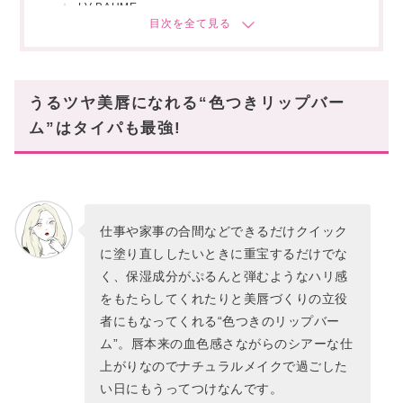
LV BAUME
おすすめ⑶ PRADA(プラダ)
Light Glowing Lip Balm
秒で“唇美人”になれる忙しい現代女性のマスト
うるツヤ美唇になれる“色つきリップバー
ハブアイテム!
ム”はタイパも最強!
仕事や家事の合間などできるだけクイック
に塗り直ししたいときに重宝するだけでな
く、保湿成分がぷるんと弾むようなハリ感
をもたらしてくれたりと美唇づくりの立役
者にもなってくれる“色つきのリップバー
ム”。唇本来の血色感さながらのシアーな仕
上がりなのでナチュラルメイクで過ごした
い日にもうってつけなんです。