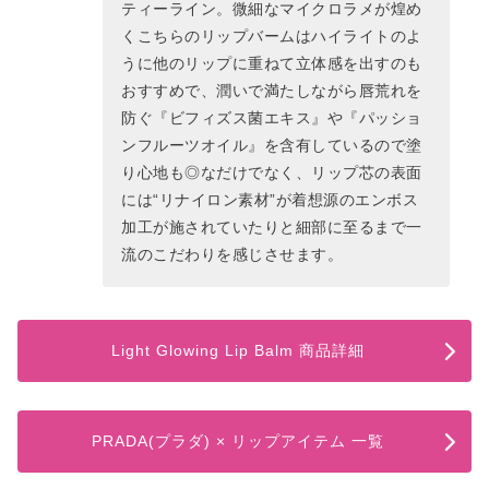
ティーライン。微細なマイクロラメが煌め
くこちらのリップバームはハイライトのよ
うに他のリップに重ねて立体感を出すのも
おすすめで、潤いで満たしながら唇荒れを
防ぐ『ビフィズス菌エキス』や『パッショ
ンフルーツオイル』を含有しているので塗
り心地も◎なだけでなく、リップ芯の表面
には“リナイロン素材”が着想源のエンボス
加工が施されていたりと細部に至るまで一
流のこだわりを感じさせます。
Light Glowing Lip Balm 商品詳細
PRADA(プラダ) × リップアイテム 一覧