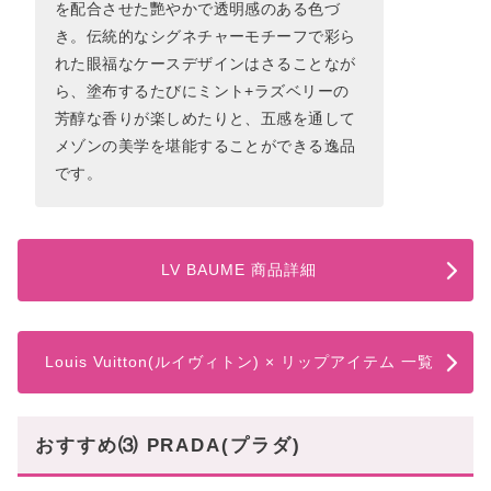
を配合させた艷やかで透明感のある色づ
き。伝統的なシグネチャーモチーフで彩ら
れた眼福なケースデザインはさることなが
ら、塗布するたびにミント+ラズベリーの
芳醇な香りが楽しめたりと、五感を通して
メゾンの美学を堪能することができる逸品
です。
LV BAUME 商品詳細
Louis Vuitton(ルイヴィトン) × リップアイテム 一覧
おすすめ⑶ PRADA(プラダ)