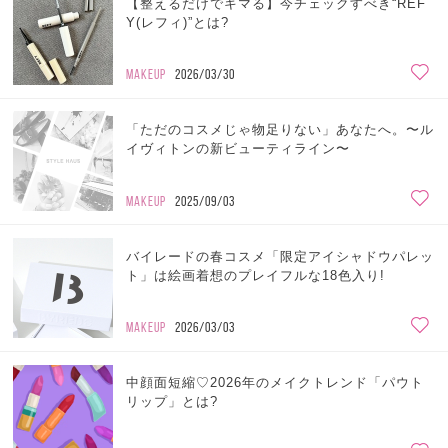
【整えるだけでキマる】今チェックすべき“REF
Y(レフィ)”とは?
MAKEUP
2026/03/30
「ただのコスメじゃ物足りない」あなたへ。〜ル
イヴィトンの新ビューティライン〜
MAKEUP
2025/09/03
バイレードの春コスメ「限定アイシャドウパレッ
ト」は絵画着想のプレイフルな18色入り!
MAKEUP
2026/03/03
中顔面短縮♡2026年のメイクトレンド「パウト
リップ」とは?