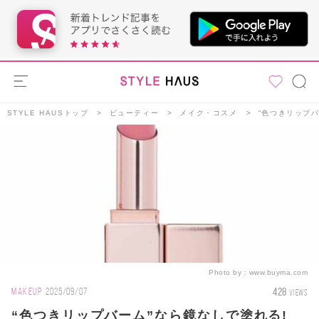
STYLE HAUSトップ
ビューティー
メイク・コスメ
“色つきリップ
Photo by：
www.buyma.com
428
MAKEUP
2025/09/07
VIEWS
“色つきリップバーム”なら鏡なしで塗れる!