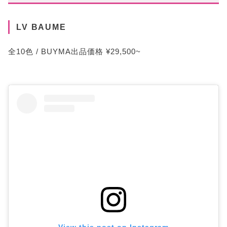
LV BAUME
全10色 / BUYMA出品価格 ¥29,500~
View this post on Instagram