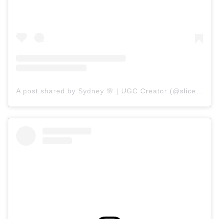
A post shared by Sydney 🌸 | UGC Creator (@slice.of.sydney)