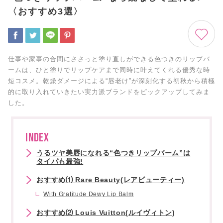
〈おすすめ3選〉
仕事や家事の合間にささっと塗り直しができる色つきのリップバ
ームは、ひと塗りでリップケアまで同時に叶えてくれる優秀な時
短コスメ。乾燥ダメージによる“唇老け”が深刻化する初秋から積極
的に取り入れていきたい実力派ブランドをピックアップしてみま
した。
INDEX
うるツヤ美唇になれる“色つきリップバーム”は
タイパも最強!
おすすめ⑴ Rare Beauty(レアビューティー)
With Gratitude Dewy Lip Balm
おすすめ⑵ Louis Vuitton(ルイヴィトン)