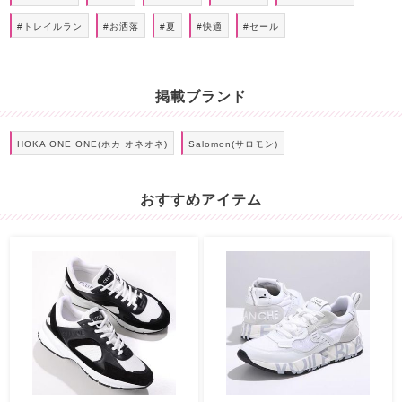
#トレイルラン
#お洒落
#夏
#快適
#セール
掲載ブランド
HOKA ONE ONE(ホカ オネオネ)
Salomon(サロモン)
おすすめアイテム