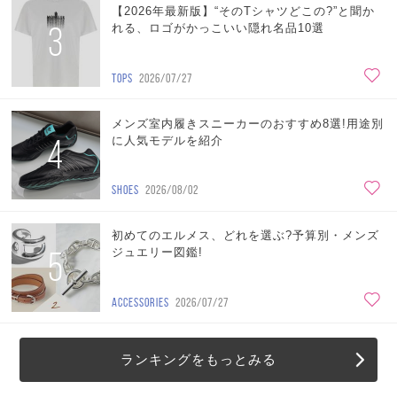
【2026年最新版】“そのTシャツどこの?”と聞か
3
れる、ロゴがかっこいい隠れ名品10選
TOPS
2026/07/27
メンズ室内履きスニーカーのおすすめ8選!用途別
4
に人気モデルを紹介
SHOES
2026/08/02
初めてのエルメス、どれを選ぶ?予算別・メンズ
5
ジュエリー図鑑!
ACCESSORIES
2026/07/27
ランキングをもっとみる