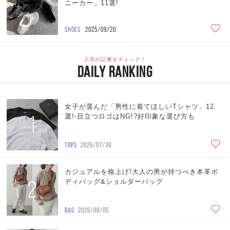
ニーカー」11選!
SHOES
2025/09/20
人気の記事をチェック！
DAILY RANKING
女子が選んだ「男性に着てほしいTシャツ」12
1
選!-目立つロゴはNG!?好印象な選び方も
TOPS
2026/07/30
カジュアルを格上げ!大人の男が持つべき本革ボ
2
ディバッグ&ショルダーバッグ
BAG
2026/08/05