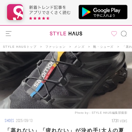
STYLE HAUSトップ
ファッション
メンズ
靴・シューズ
「蒸
Photo by：
STYLE HAUS編集部撮影
1731
SHOES
2025/09/13
VIEWS
「蒸れない」「疲れない」が決め手!大人の夏