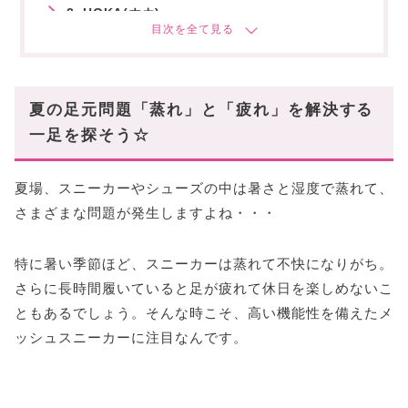
2. HOKA(ホカ)
選ぶべき理由
代表モデル
3. Salomon(サロモン)
夏の足元問題「蒸れ」と「疲れ」を解決する
選ぶべき理由
一足を探そう☆
代表モデル
スタハ編集部の「おすすめスニーカー」レビュー
夏場、スニーカーやシューズの中は暑さと湿度で蒸れて、
動画もあわせて✓
さまざまな問題が発生しますよね・・・
〜まとめ〜
特に暑い季節ほど、スニーカーは蒸れて不快になりがち。
さらに長時間履いていると足が疲れて休日を楽しめないこ
ともあるでしょう。そんな時こそ、高い機能性を備えたメ
ッシュスニーカーに注目なんです。