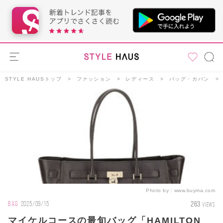
STYLE HAUSトップ
ファッション
レディース
バッグ・カバン
Photo by：
www.buyma.com
263
BAG
2025/09/15
VIEWS
マイケルコースの最旬バッグ「HAMILTON