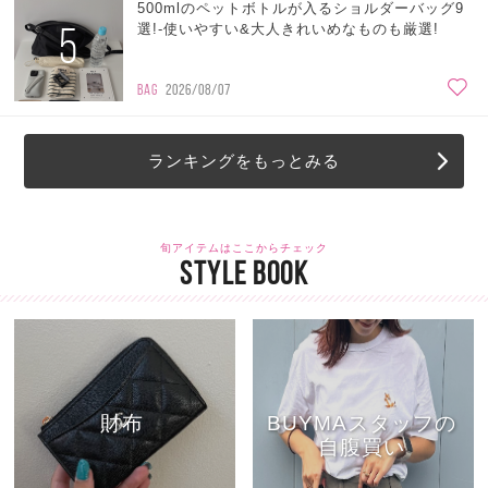
500mlのペットボトルが入るショルダーバッグ9
5
選!-使いやすい&大人きれいめなものも厳選!
BAG
2026/08/07
ランキングをもっとみる
旬アイテムはここからチェック
STYLE BOOK
財布
BUYMAスタッフの
自腹買い