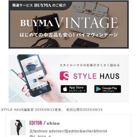
STYLE HAUS編集部 2025/09/12更新, 初回公開日2025/09/15
EDITOR /
chico
元fashion adviser/現editor&writer&florist
@c_hico_o