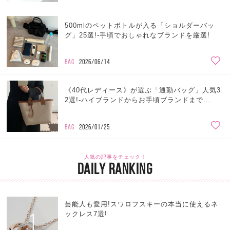
500mlのペットボトルが入る「ショルダーバッ
グ」25選!-手頃でおしゃれなブランドを厳選!
BAG
2026/06/14
《40代レディース》が選ぶ「通勤バッグ」人気3
2選!-ハイブランドからお手頃ブランドまで...
BAG
2026/01/25
人気の記事をチェック！
DAILY RANKING
芸能人も愛用!スワロフスキーの本当に使えるネ
1
ックレス7選!