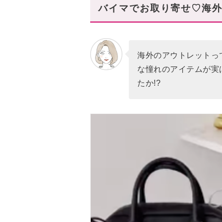
📍Bicester Village
バイマでお取り寄せ♡海外
バレンシアガ買い付け先アウトレ
📍Bicester Village
海外のアウトレットって
マルジェラ買い付け先アウトレッ
な憧れのアイテムが実
📍Bicester Village
たか!?
ロエベ買い付け先アウトレット:
📍Las Rozas Village
スタハ編集部の「海外アウト
ハイブランドは、海外アウト