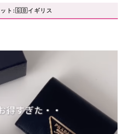
ト:🇬🇧イギリス