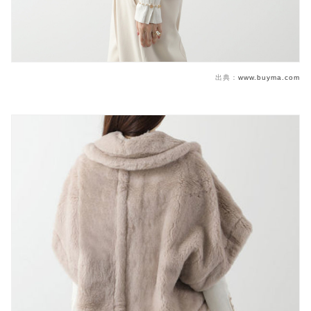
出典：
www.buyma.com