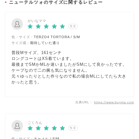
ニューテルツォのサイズに関するレビュー
がいなママ
5.0
色・サイズ：
TERZO4 TORTORA / S/M
サイズ感：
期待していた通り
普段Mサイズ、161センチ
ロングコートはXS着ています。
最後までSMかMLか迷いましたがSMにして良かったです。
ケープなので二の腕も気になりません。
元々ゆったりとした作りなので私の場合MLにしてたら大き
かったと思う。
出典URL：
https://www.buyma.com
ごくろん
5.0
色・サイズ：
キャメル / S/M