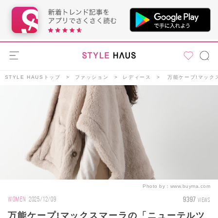
STYLE HAUSトップ
ファッション
レディース
万能ケープ!マック
Photo by：
www.buyma.com
9397
WOMEN
2025/12/09
VIEWS
万能ケープ!マックスマーラの「ニューテルツ