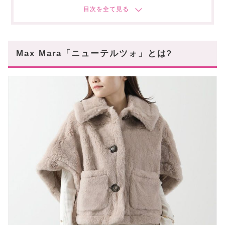
キャメル
サンド
Max Mara「ニューテルツォ」のサイズ感は?
Max Mara「ニューテルツォ」とは?
Max Maraのニューテルツォが公式よりお得!
スタハ編集部の「マックスマーラ・アウター」レ
ビュー動画も✓
軽やかに羽織れるニューテルツォはBUYMAで賢
くゲット!