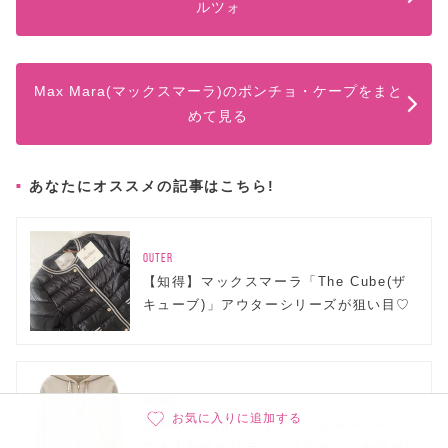
ルツォ
Max Mara(マックスマーラ)のポンチョ・ケープをまと
めて見る
あなたにオススメの記事はこちら!
OUTER
【知得】マックスマーラ「The Cube(ザ
キューブ)」アウターシリーズが狙い目♡
WOMEN
お気に入りに追加する
S Max Maraの『コットンジャージー』
で大人女性のリラックススタイルが完成!