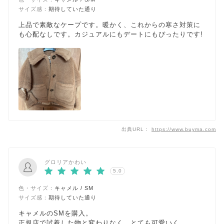
サイズ感：
期待していた通り
上品で素敵なケープです。暖かく、これからの寒さ対策に
も心配なしです。カジュアルにもデートにもぴったりです!
出典URL：
https://www.buyma.com
グロリアかわい
5.0
色・サイズ：
キャメル / SM
サイズ感：
期待していた通り
キャメルのSMを購入。
正規店で試着した物と変わりなく、とても可愛いく