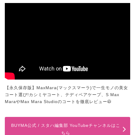
【永久保存版】MaxMara(マックスマーラ)で一生モノの美女
コート選び!カシミヤコート、テディベアケープ、S Max
MaraやMax Mara Studioのコートを徹底レビュー🧥
BUYMA公式 / スタハ編集部 YouTubeチャンネルはこ
ちら