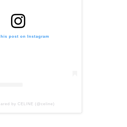
this post on Instagram
hared by CELINE (@celine)