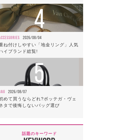
4
ACCESSORIES
2026/08/04
重ね付けしやすい「地金リング」人気
ハイブランド総覧!
5
BAG
2026/08/07
初めて買うならどれ?ボッテガ・ヴェ
ネタで後悔しないバッグ選び
話題のキーワード