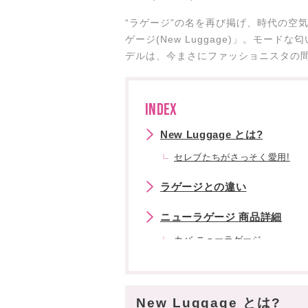
“ラゲージ”の名を再び掲げ、時代の空気
ゲージ(New Luggage)」。モー
デルは、今まさにファッショニスタの
INDEX
New Luggage とは?
セレブたちがさっそく愛用!
ラゲージとの違い
ニューラゲージ 商品詳細
カバ ニューラゲージ
ラージ スマイル ニューラゲー
ミディアム スマイル ニューラ
New Luggage とは?