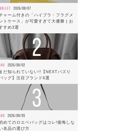
WALLET
2026/08/07
チャーム付きの「ハイブラ・フラグメ
ントケース」が可愛すぎて大優勝 | お
すすめ3選
2
BAG
2026/08/02
まだ知られていない!!【NEXTバズり
バッグ】注目ブランド6選
3
BAG
2026/08/05
初めてのロエベバッグはコレ!後悔しな
い名品の選び方