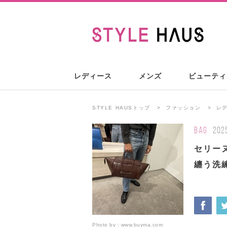
レディース
メンズ
ビューティ
STYLE HAUSトップ
ファッション
レ
BAG
202
セリー
纏う洗
Photo by：
www.buyma.com