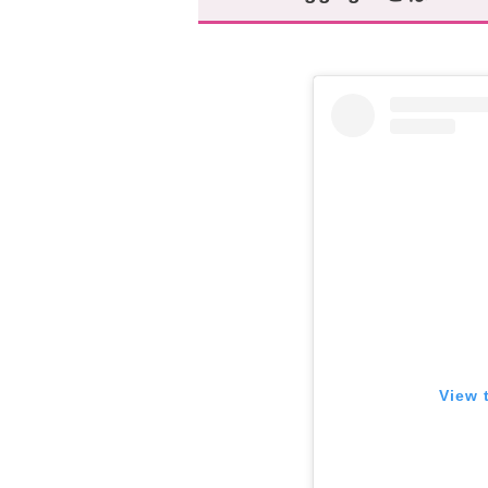
スタハ編集部の「セリーヌ・
スマイルジップで日常をちょ
View 