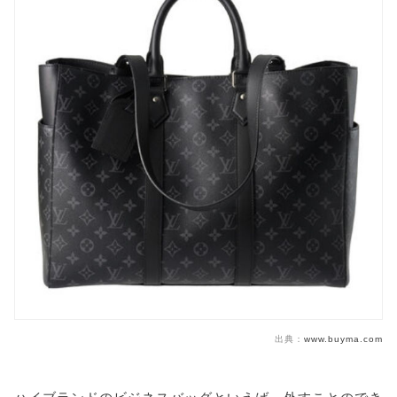
出典：
www.buyma.com