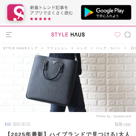
STYLE HAUSトップ
ファッション
メンズ
バッグ・カバン
【
Photo by：
buyma.com
1575
BAG
2025/10/23
VIEWS
【2025年最新】ハイブランドで見つける!大人