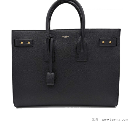
出典：
www.buyma.com