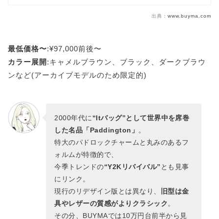
出典：
www.buyma.com
最低価格〜
:¥97,000前後〜
カラー展開
:キャメルブラウン、ブラック、ダークブラウ
ンなど(アーカイブモデルのため限定的)
2000年代に
“Itバッグ”として世界中を席巻
した名品「Paddington」
。
特大のパドロックチャームと丸みのあるフ
ォルムが特徴的で、
今季トレンドの
“Y2Kリバイバル”
とも見事
にリンク。
現行のリデザイン版とは異なり、
旧型は金
具やレザーの質感がよりクラシック
。
その分、BUYMAでは10万円台前半から見