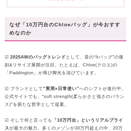
SMALL BALLOON SHOULDER BAG
Chloé Horse Medal Shoulder Bag
Icons Shoulder Bag
なぜ「10万円台のChloeバッグ」が今おすす
Chloé Paddington Bag(旧型モデル)
めなのか
Charms Hobo Bag
スタハ編集部の「Chloe・人気バッグ」レビュー
動画も✓
☑
2025AWのバッグトレンド
として、昔の“Itバッグ”の復
まとめ|10万円台で叶う“リアルChloe”
刻&リサイズ展開が注目。たとえば、Chloe(クロエ)の
「Paddington」が再び脚光を浴びています。
☑ ブランドとして
“実用×日常使い”
へのシフトが進行中。
公式サイトでも、“soft strength(柔らかさと強さのバラン
ス)”を新たな哲学として提案。
☑ そして何と言っても
「10万円台」というリアルプライ
ス
が最大の魅力。多くのメゾンが30万円超えの中、20万