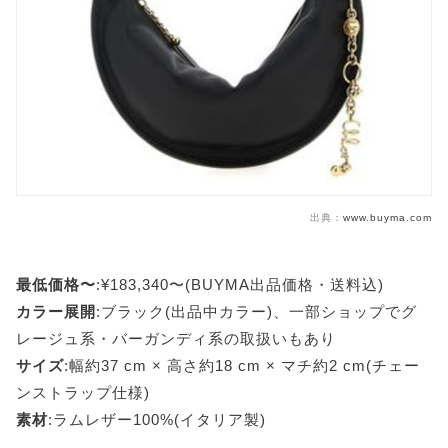
出典：
www.buyma.com
最低価格〜
:¥183,340〜(BUYMA出品価格・送料込)
カラー展開
:ブラック(出品中カラー)、一部ショップでグ
レージュ系・バーガンディ系の取扱いもあり
サイズ
:幅約37 cm × 高さ約18 cm × マチ約2 cm(チェー
ンストラップ仕様)
素材
:ラムレザー100%(イタリア製)