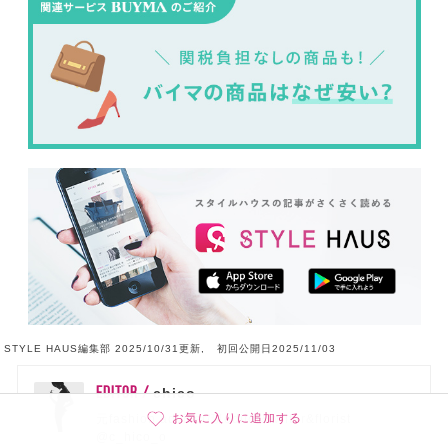
STYLE HAUS編集部 2025/10/31更新, 初回公開日2025/11/03
EDITOR /
chico
お気に入りに追加する
元fashion adviser/現editor&writer&florist
@c_hico_o