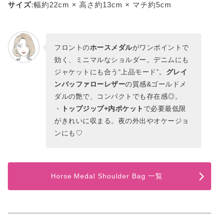
サイズ
:幅約22cm × 高さ約13cm × マチ約5cm
フロントの
ホースメダル
がワンポイントで
効く、ミニマルなショルダー。デニムにも
ジャケットにも合う“上品モード”。
グレイ
ンバッファローレザー
の質感&ゴールドメ
ダルの艶で、コンパクトでも存在感◎。
・
トップジップ+内ポケット
で必要最低限
がきれいに収まる。夜の外出やオケージョ
ンにも♡
Horse Medal Shoulder Bag 一覧