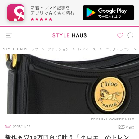
STYLE HAUSトップ
ファッション
レディース
バッグ・カバン
Photo by：
www.buyma.com
1225
BAG
2025/11/03
VIEWS
新作も♡10万円台で叶う「クロエ」のトレン