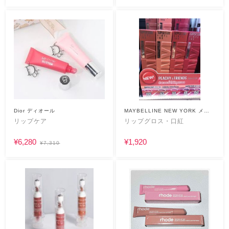
Dior ディオール
MAYBELLINE NEW YORK メイ
ベリンニューヨーク
リップケア
リップグロス・口紅
¥6,280
¥1,920
¥7,310