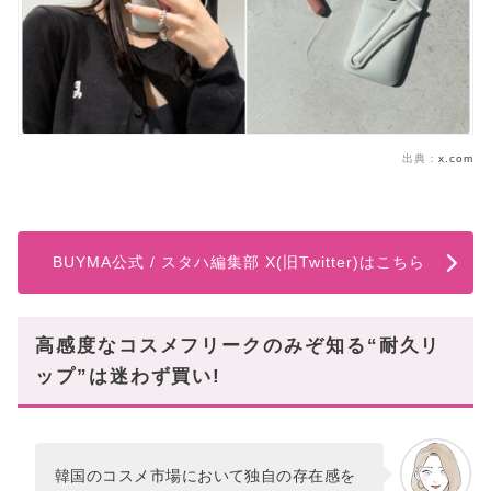
出典：
x.com
BUYMA公式 / スタハ編集部 X(旧Twitter)はこちら
高感度なコスメフリークのみぞ知る“耐久リ
ップ”は迷わず買い!
韓国のコスメ市場において独自の存在感を