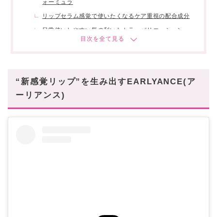
ォーミュラ
リップセラム感覚で使いたくなるケア重視の配合成分
日常使いしやすい気の利いたカラーバリエーション
スタハ編集部の「推しリップ」レビューX投稿も
あわせて✓
高感度なコスメフリークのみぞ知る“耐久リッ
“新感覚リップ”を生み出すEARLYANCE(ア
プ”は迷わず買い!
ーリアンス)