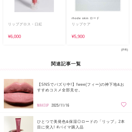
rhode skin ロード
リップグロス・口紅
リップケア
¥6,000
¥5,900
(PR)
関連記事一覧
【SNSでバズり中!】fwee(フィー)の神下地&お
すすめコスメ全部見せ。
MAKEUP
2025/11/16
ひとつで美発色&保湿◎ロードの「リップ」2本
目に突入! #バイマ購入品