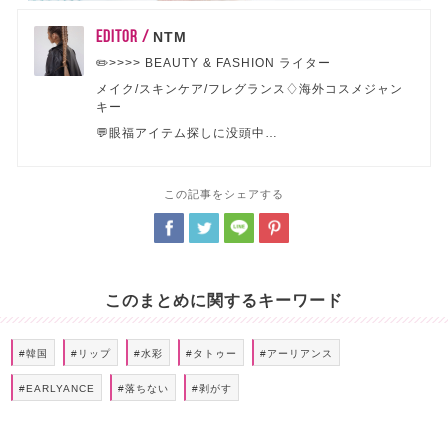
EDITOR /
NTM
✏️>>>> BEAUTY & FASHION ライター
メイク/スキンケア/フレグランス♢海外コスメジャン
キー
💬眼福アイテム探しに没頭中…
この記事をシェアする
このまとめに関するキーワード
#韓国
#リップ
#水彩
#タトゥー
#アーリアンス
#EARLYANCE
#落ちない
#剥がす