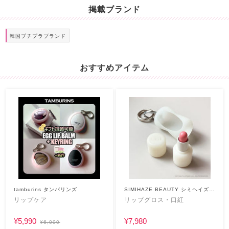
掲載ブランド
韓国プチプラブランド
おすすめアイテム
tamburins タンバリンズ
SIMIHAZE BEAUTY シミヘイズビ
ューティー
リップケア
リップグロス・口紅
¥5,990
¥7,980
¥6,000