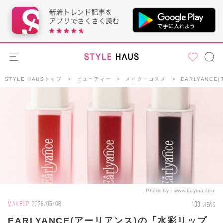
STYLE HAUSトップ
ビューティー
メイク・コスメ
EARLYANC
Photo by：
www.buyma.com
133
MAKEUP
2026/05/08
VIEWS
EARLYANCE(アーリアンス)の「水彩リップ