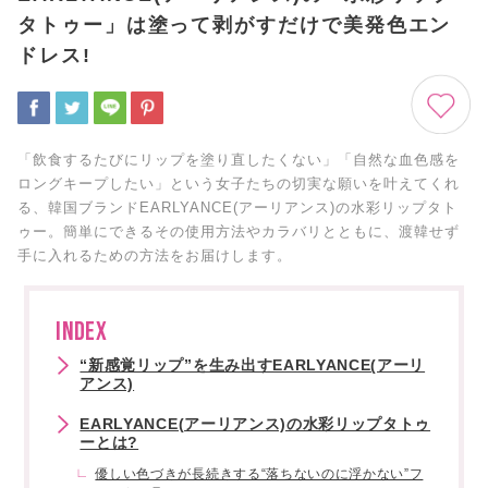
タトゥー」は塗って剥がすだけで美発色エン
ドレス!
「飲食するたびにリップを塗り直したくない」「自然な血色感を
ロングキープしたい」という女子たちの切実な願いを叶えてくれ
る、韓国ブランドEARLYANCE(アーリアンス)の水彩リップタト
ゥー。簡単にできるその使用方法やカラバリとともに、渡韓せず
手に入れるための方法をお届けします。
INDEX
“新感覚リップ”を生み出すEARLYANCE(アーリ
アンス)
EARLYANCE(アーリアンス)の水彩リップタトゥ
ーとは?
優しい色づきが長続きする“落ちないのに浮かない”フ