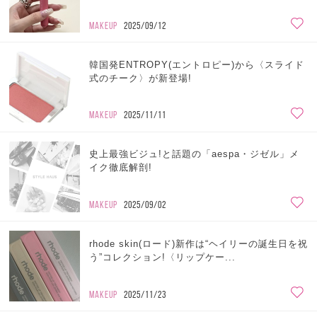
MAKEUP
2025/09/12
韓国発ENTROPY(エントロピー)から〈スライド
式のチーク〉が新登場!
MAKEUP
2025/11/11
史上最強ビジュ!と話題の「aespa・ジゼル」メ
イク徹底解剖!
MAKEUP
2025/09/02
rhode skin(ロード)新作は“ヘイリーの誕生日を祝
う”コレクション!〈リップケー...
MAKEUP
2025/11/23