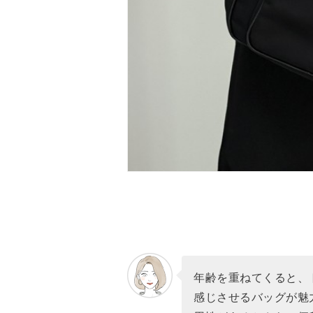
【お手頃ブランド】40代人気の
【1位】新色が大人可愛い「ザ
【2位】日本でも完売する人気
【3位】素材も機能性も兼ね備
【4位】使いやすくて可愛い「
【5位】通勤用にあると便利な
【6位】スポーティー過ぎない
【7位】お洒落見えする旅行バ
【8位】ディティールまで女性
【9位】絶対に外さない名品「
【10位】きれいめバッグならコ
【ハンドバッグ】40代女性に
年齢を重ねてくると、
存在感抜群な「フォルニュア」
感じさせるバッグが魅