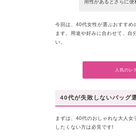
美しいフォルムの「エルボルン
用性があるとさらに便
【トートバッグ】40代女性に
洗練された大人デザイン「ザ・
今回は、40代女性が選ぶおすす
ヘリンボーン柄で差がつく「ゴ
ます。用途や好みに合わせて、自
い。
【ショルダーバッグ】40代女
カジュアル使いしたい実力派「
一生モノの憧れバッグ「シャネ
人気のレ
コスパ抜群の旬バッグ「チャー
40代から本気でバッグにこだ
40代が失敗しないバッグ
まずは、40代のおしゃれな大人
したくない方は必見です!