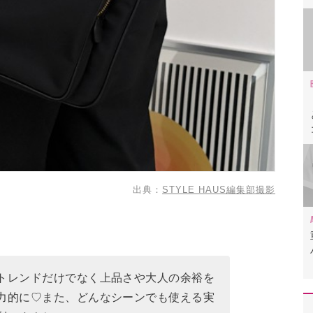
レディースバッグTOP10
ノースフェイス」
ミニバッグ「ロンシャン」
えた「コーチ」
マークジェイコブス」
「ジャンニ キアリーニ」
「アディダス」
ッグ「ナイキ」
出典：
STYLE HAUS編集部撮影
らしい「トリーバーチ」
モノロウ」
コ!「フルラ」
おすすめのブランド2選
トレンドだけでなく上品さや大人の余裕を
力的に♡また、どんなシーンでも使える実