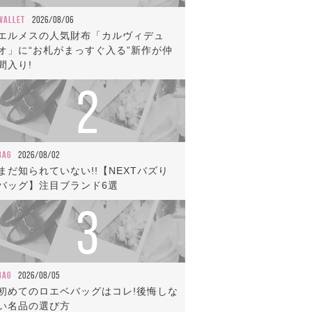
WALLET
2026/08/06
エルメスの人気財布「カルヴィデュ
オ」に“お札がまっすぐ入る”新作が仲
間入り!
2
BAG
2026/08/02
まだ知られていない!!【NEXTバズり
バッグ】注目ブランド6選
3
BAG
2026/08/05
初めてのロエベバッグはコレ!後悔しな
い名品の選び方