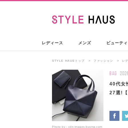
レディース
メンズ
ビューティ
STYLE HAUSトップ
ファッション
レ
BAG
202
40代
27選!
Photo by：
cdn-images.buyma.com