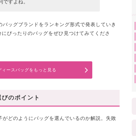
」
利ですよね。
おすすめのブランド2選
ロウ」
めのバッグブランドをランキング形式で発表していき
ヤール」
分にぴったりのバッグをぜひ見つけてみてくださ
性におすすめのブランド3選
エルメス」
ル」
ディースバッグをもっと見る
ルズアンドキース」
わろう♡
選びのポイント
女子がどのようにバッグを選んでいるのか解説。失敗