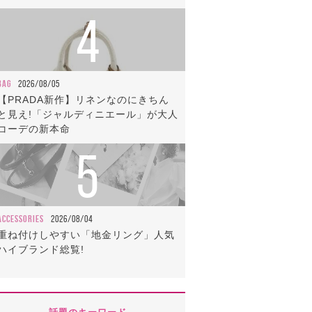
4
BAG
2026/08/05
【PRADA新作】リネンなのにきちん
と見え!「ジャルディニエール」が大人
コーデの新本命
5
ACCESSORIES
2026/08/04
重ね付けしやすい「地金リング」人気
ハイブランド総覧!