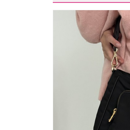
ハイブランド編
お手頃ブランド編
【ハイブランド】40代人気のレ
【1位】上質レザーで長く使え
【2位】オールシーズン毎日使
【3位】周りと差のつく大容量
【4位】通勤中も差がつく「メ
【5位】どこから見ても美しい
【6位】今年最も注目されてる
【7位】大人顔負けのバッグに注
【8位】実力派の大人バッグ「
【9位】大人向け穴場バッグ「
【10位】ミニマルで使いやす