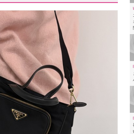
ディースバッグTOP10
る「トッズ」
いたい「プラダ」
バッグ「エムエムシックス」
ゾン マルジェラ」
「セリーヌ」
「ロエベ」
目!「マルニ」
バレンシアガ」
ヴァレクストラ」
い「ジルサンダー」