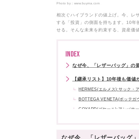
Photo by：
www.buyma.com
相次ぐハイブランドの値上げ。今、レ
する「投資」の側面を持ちます。10年
せる。そんな未来を約束する、資産価
INDEX
なぜ今、「レザーバッグ」の
【継承リスト】10年後も価値
HERMES(エルメス):サック
BOTTEGA VENETA(ボッテ
GOYARD(ゴヤール):アンバサ
Berluti(ベルルッティ):アンジ
Valextra(ヴァレクストラ):マ
なぜ今、「レザーバッグ