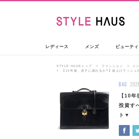
レディース
メンズ
ビューティ
STYLE HAUSトップ
ファッション
メ
【10年後、息子に譲れるか?】値上げラッシ
BAG
202
【10
投資す
ト▼