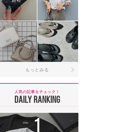
財布
フの自腹買い
バッグ
サンダル
もっとみる
人気の記事をチェック！
DAILY RANKING
1