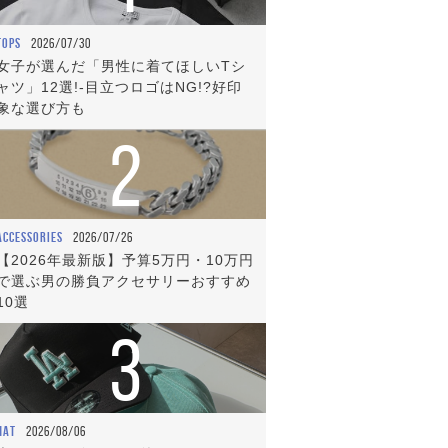
TOPS
2026/07/30
女子が選んだ「男性に着てほしいTシ
ャツ」12選!-目立つロゴはNG!?好印
象な選び方も
2
ACCESSORIES
2026/07/26
【2026年最新版】予算5万円・10万円
で選ぶ男の勝負アクセサリーおすすめ
10選
3
HAT
2026/08/06