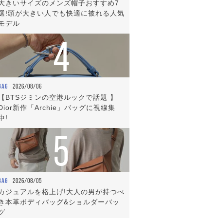
大きいサイズのメンズ帽子おすすめ7
選!頭が大きい人でも快適に被れる人気
モデル
4
BAG
2026/08/06
【BTSジミンの空港ルックで話題 】
Dior新作「Archie」バッグに視線集
中!
5
BAG
2026/08/05
カジュアルを格上げ!大人の男が持つべ
き本革ボディバッグ&ショルダーバッ
グ