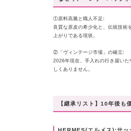
息子に譲るための「3つのメン
〜まとめ〜
①原料高騰と職人不足:
良質な原皮の希少化と、伝統技術
上がりである現状。
②「ヴィンテージ市場」の確立:
2026年現在、手入れの行き届い
しくありません。
【継承リスト】10年後も
HERMES(エルメス):