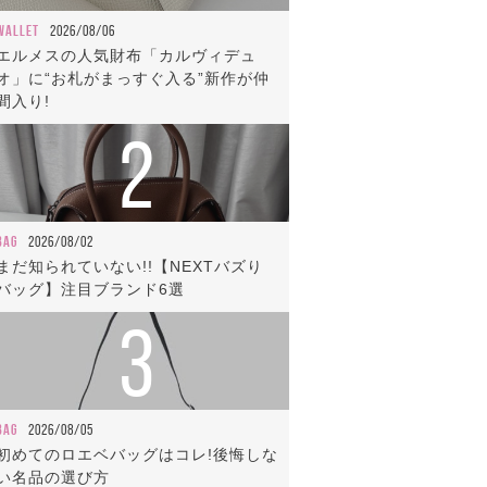
WALLET
2026/08/06
エルメスの人気財布「カルヴィデュ
オ」に“お札がまっすぐ入る”新作が仲
間入り!
2
BAG
2026/08/02
まだ知られていない!!【NEXTバズり
バッグ】注目ブランド6選
3
BAG
2026/08/05
初めてのロエベバッグはコレ!後悔しな
い名品の選び方