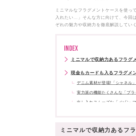
ミニマルなフラグメントケースを使っ
入れたい…」そんな方に向けて、今回は
ぞれの魅力や収納力を徹底解説してい
INDEX
ミニマルで収納力あるフラグメ
現金もカードも入るフラグメン
デニム素材が登場!「シャネル
実力派の機能たくさんな「プラ
出し入れスムーズな「メゾン 
豊富なカラバリから選べる「バ
ステッチが可愛い「フェンディ
ミニマルで収納力あるフラ
定番デザインが安心♡「ミュウ