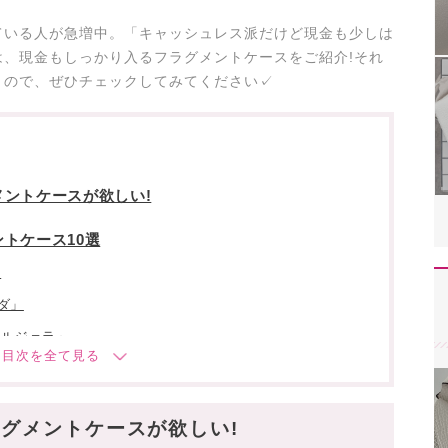
ている人が急増中。「キャッシュレス派だけど現金も少しは
、現金もしっかり入るフラグメントケースをご紹介!それ
くので、ぜひチェックしてみてください✓
ントケースが欲しい!
トケース10選
」
ダ」
マルジェラ」
レンシアガ」
」
グメントケースが欲しい!
ミュウ」