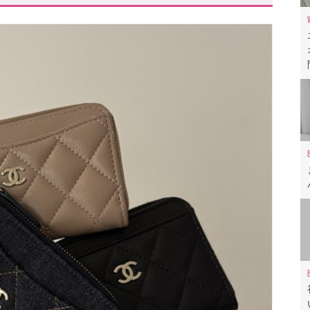
」
ロエベ」
ミ パリス」
は優秀!