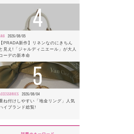
4
BAG
2026/08/05
【PRADA新作】リネンなのにきちん
と見え!「ジャルディニエール」が大人
コーデの新本命
5
ACCESSORIES
2026/08/04
重ね付けしやすい「地金リング」人気
ハイブランド総覧!