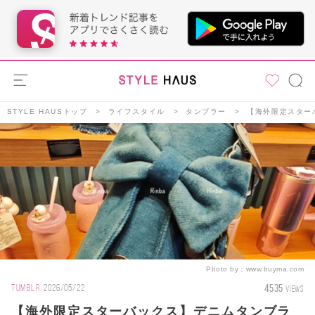
STYLE HAUSトップ
ライフスタイル
タンブラー
【海外限定スター
Photo by：
www.buyma.com
4535
TUMBLR
2026/05/22
VIEWS
【海外限定スターバックス】デニムタンブラ