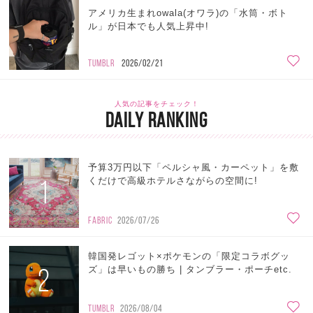
アメリカ生まれowala(オワラ)の「水筒・ボト
ル」が日本でも人気上昇中!
TUMBLR
2026/02/21
人気の記事をチェック！
DAILY RANKING
予算3万円以下「ペルシャ風・カーペット」を敷
1
くだけで高級ホテルさながらの空間に!
FABRIC
2026/07/26
韓国発レゴット×ポケモンの「限定コラボグッ
2
ズ」は早いもの勝ち | タンブラー・ポーチetc.
TUMBLR
2026/08/04