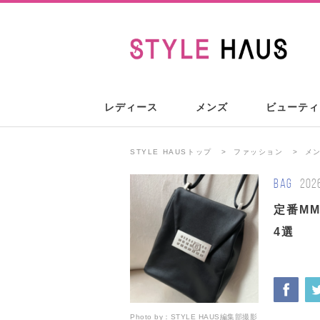
レディース
メンズ
ビューティ
STYLE HAUSトップ
ファッション
メ
BAG
202
定番M
4選
Photo by：
STYLE HAUS編集部撮影