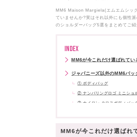
MM6 Maison Margiela(エ
ていませんか?実はそれ以外にも個性派
のショルダーバッグ5選をまとめてご紹
INDEX
MM6が今これだけ選ばれてい
ジャパニーズ以外のMM6バッ
① ボディバッグ
② ナンバリングロゴ ミニショ
③ ナイロン クロスボディバッ
④ リバースポシェット ミニ
スタハ編集部の「MM6・バッ
MM6が今これだけ選ばれ