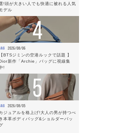
選!頭が大きい人でも快適に被れる人気
モデル
4
BAG
2026/08/06
【BTSジミンの空港ルックで話題 】
Dior新作「Archie」バッグに視線集
中!
5
BAG
2026/08/05
カジュアルを格上げ!大人の男が持つべ
き本革ボディバッグ&ショルダーバッ
グ