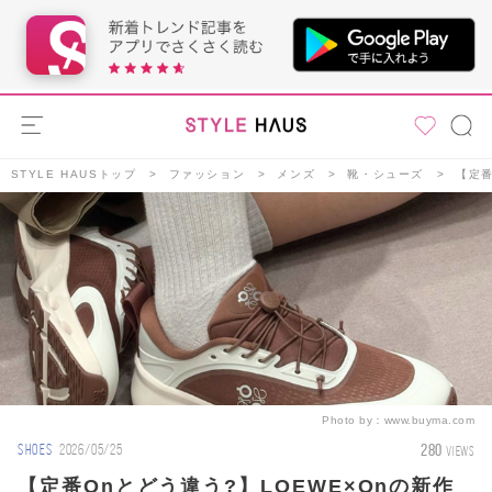
STYLE HAUSトップ
ファッション
メンズ
靴・シューズ
【定番
Photo by：
www.buyma.com
280
SHOES
2026/05/25
VIEWS
【定番Onとどう違う?】LOEWE×Onの新作