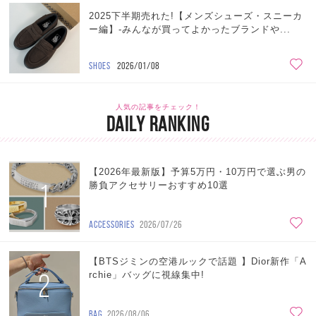
2025下半期売れた!【メンズシューズ・スニーカ
ー編】-みんなが買ってよかったブランドや...
SHOES
2026/01/08
人気の記事をチェック！
DAILY RANKING
【2026年最新版】予算5万円・10万円で選ぶ男の
1
勝負アクセサリーおすすめ10選
ACCESSORIES
2026/07/26
【BTSジミンの空港ルックで話題 】Dior新作「A
2
rchie」バッグに視線集中!
BAG
2026/08/06