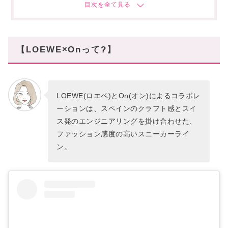
LightSpray Cloudmonster
【LOEWE×On】どれを選ぶ?
【機能美で足元を更新】
【LOEWE×Onって?】
LOEWE(ロエベ)とOn(オン)によるコラボレ
ーションは、スペインのクラフト感とスイ
ス発のエンジニアリングを掛け合わせた、
ファッション感度の高いスニーカーライ
ン。