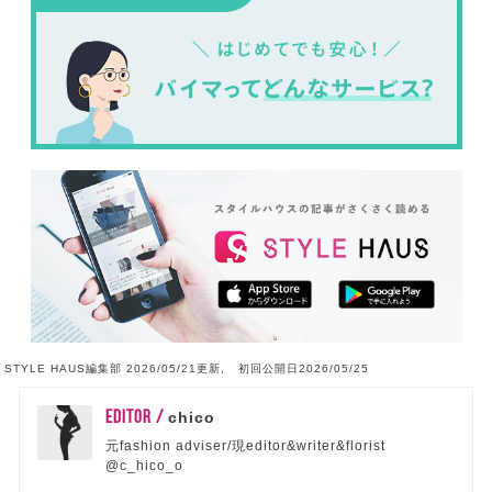
STYLE HAUS編集部 2026/05/21更新, 初回公開日2026/05/25
EDITOR /
chico
元fashion adviser/現editor&writer&florist
@c_hico_o