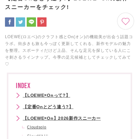
スニーカーをチェック!
LOEWE(ロエベ)のクラフト感とOn(オン)の機能美が出会う話題コ
ラボ。街歩きも旅も今っぽく更新してくれる、新作モデルの魅力
を整理。スポーティだけど上品、そんな足元を探している人にこ
そ刺さるラインナップ。今季の足元候補としてチェックしてみて
♡
INDEX
【LOEWE×Onって?】
【定番Onとどう違う?】
【LOEWE×On】2026新作スニーカー
Cloudsolo
Cloudtilt Hi