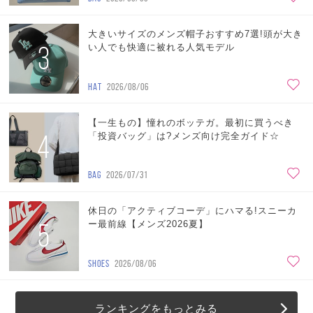
大きいサイズのメンズ帽子おすすめ7選!頭が大き
3
い人でも快適に被れる人気モデル
HAT
2026/08/06
【一生もの】憧れのボッテガ。最初に買うべき
4
「投資バッグ」は?メンズ向け完全ガイド☆
BAG
2026/07/31
休日の「アクティブコーデ」にハマる!スニーカ
5
ー最前線【メンズ2026夏】
SHOES
2026/08/06
ランキングをもっとみる