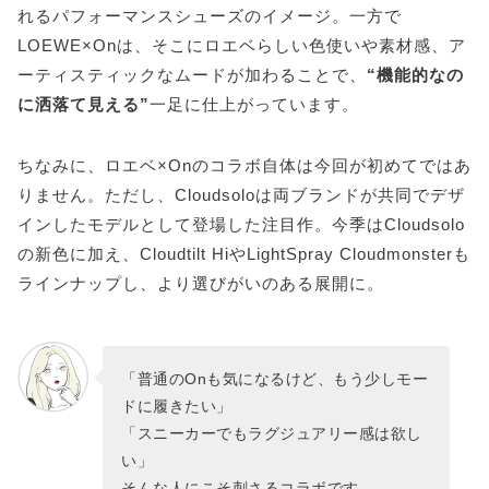
れるパフォーマンスシューズのイメージ。一方で
LOEWE×Onは、そこにロエベらしい色使いや素材感、ア
ーティスティックなムードが加わることで、
“機能的なの
に洒落て見える”
一足に仕上がっています。
ちなみに、ロエベ×Onのコラボ自体は今回が初めてではあ
りません。ただし、Cloudsoloは両ブランドが共同でデザ
インしたモデルとして登場した注目作。今季はCloudsolo
の新色に加え、Cloudtilt HiやLightSpray Cloudmonsterも
ラインナップし、より選びがいのある展開に。
「普通のOnも気になるけど、もう少しモー
ドに履きたい」
「スニーカーでもラグジュアリー感は欲し
い」
そんな人にこそ刺さるコラボです。