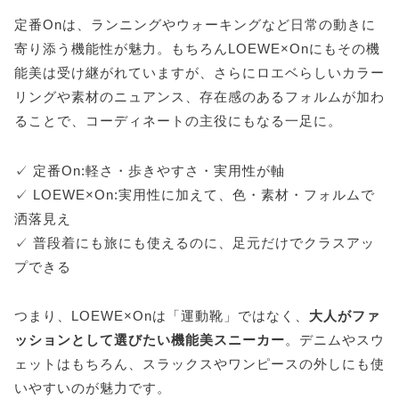
定番Onは、ランニングやウォーキングなど日常の動きに
寄り添う機能性が魅力。もちろんLOEWE×Onにもその機
能美は受け継がれていますが、さらにロエベらしいカラー
リングや素材のニュアンス、存在感のあるフォルムが加わ
ることで、コーディネートの主役にもなる一足に。
✓ 定番On:軽さ・歩きやすさ・実用性が軸
✓ LOEWE×On:実用性に加えて、色・素材・フォルムで
洒落見え
✓ 普段着にも旅にも使えるのに、足元だけでクラスアッ
プできる
つまり、LOEWE×Onは「運動靴」ではなく、
大人がファ
ッションとして選びたい機能美スニーカー
。デニムやスウ
ェットはもちろん、スラックスやワンピースの外しにも使
いやすいのが魅力です。