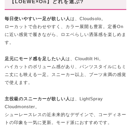
【LOEWE×On】どれを選ぶ?
毎日使いやすい一足が欲しい人
は、Cloudsolo。
ローカットで合わせやすく、カラー展開も豊富。定番On
に近い感覚で履きながら、ロエベらしい洒落感を楽しめま
す。
足元にモード感を足したい人
は、Cloudtilt Hi。
ハイカットのボリューム感があり、パンツスタイルにもミ
ニ丈にも映える一足。スニーカー以上、ブーツ未満の感覚
で使えます。
主役級のスニーカーが欲しい人
は、LightSpray
Cloudmonster。
シューレースレスの近未来的なデザインで、コーディネー
トの印象を一気に更新。モード派におすすめです。