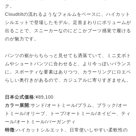
ク。
Cloudtiltの流れるようなフォルムをベースに、ハイカット
シルエットで登場したモデル。足首まわりにボリュームが
出ることで、スニーカーなのにどこかブーツ感覚で履ける
のが魅力です。
パンツの裾からちらっと見せても洒落ていて、ミニ丈ボト
ムやショートパンツに合わせると、より今っぽいバランス
に。スポーティな要素はありつつ、カラーリングにロエベ
らしい奥行きがあるので、カジュアルに寄りすぎません。
日本公式価格
:¥89,100
カラー展開
:サンド/オートミール/プラム、ブラック/オー
トミール/オリーブ、トープ/オートミール/ネイビー、ティ
ール/オートミール/バーガンディ
特徴
:ハイカットシルエット、日常使いしやすい柔軟性の