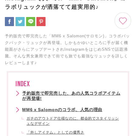
ラボリュックが洒落てて超実用的♪
予約販売で即完売した「MM6 x Salomon(サロモン)」コラボバッ
クパック・リュックが再登場。しかもかゆいところに手が届く機
能面がさらにアップデートされInstagramをはじめSNSで話題沸
騰。そんな男女兼用できて街でも旅でも最強なリュックを詳しく
レビューします♪
INDEX
予約販売で即完売した、あの人気コラボアイテム
が再登場!
MM6 x Salomonのコラボ、人気の理由
ガチのアウトドア仕様なのに、都会的でスタイリッシ
ュなデザイン
「外しアイテム」としての優秀さ