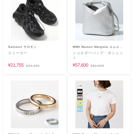
Salomon サロモン
MM6 Maison Margiela エムエム
シックス
スニーカー
ショルダーバッグ・ポシェッ
ト
¥21,755
¥57,600
¥23,100
¥83,600