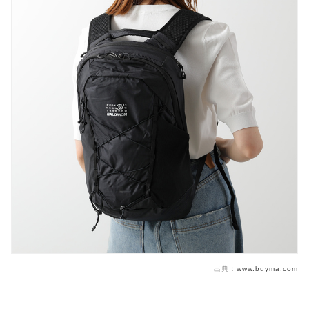
出典：
www.buyma.com