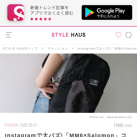
STYLE HAUSトップ
ファッション
Instagramで大バズ!「MM6×S
Photo by：
www.buyma.com
11503
FASHION
2026/05/21
VIEWS
Instagramで大バズ!「MM6×Salomon」コ