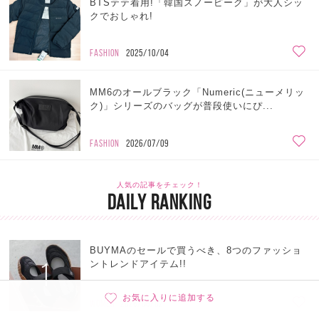
BTSテテ着用!「韓国スノーピーク」が大人シッ
クでおしゃれ!
FASHION
2025/10/04
MM6のオールブラック「Numeric(ニューメリッ
ク)」シリーズのバッグが普段使いにぴ...
FASHION
2026/07/09
人気の記事をチェック！
DAILY RANKING
BUYMAのセールで買うべき、8つのファッショ
1
ントレンドアイテム!!
お気に入りに追加する
WOMEN
2026/08/02