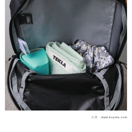
出典：
www.buyma.com