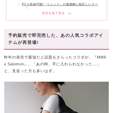
PCも収納可能!「リュック」の最適解に相応しいスペ
ック
どんなところが、アップデートされている?
01. 進化した素材感とディテール
02. レインカバーを内臓
予約販売で即完売した、あの人気コラボアイ
03. メインコンパートメントの変更
テムが再登場!
04. 自在なドローコードを搭載
MM6 x Salomon のコラボは最強すぎ!
昨年の発売で最強だと話題をさらったコラボが、『MM6
x Salomon』。「あの時、手に入れられなかった....」
と、見送った方も多いはず。