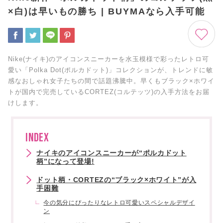
×白)は早いもの勝ち | BUYMAなら入手可能
Nike(ナイキ)のアイコンスニーカーを水玉模様で彩ったレトロ可
愛い「Polka Dot(ポルカドット)」コレクションが、トレンドに敏
感なおしゃれ女子たちの間で話題沸騰中。早くもブラック×ホワイ
トが国内で完売しているCORTEZ(コルテッツ)の入手方法をお届
けします。
INDEX
ナイキのアイコンスニーカーが“ポルカドット
柄”になって登場!
ドット柄・CORTEZの“ブラック×ホワイト”が入
手困難
今の気分にぴったりなレトロ可愛いスペシャルデザイ
ン