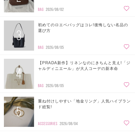
BAG
2026/08/02
初めてのロエベバッグはコレ!後悔しない名品の
3
選び方
BAG
2026/08/05
【PRADA新作】リネンなのにきちんと見え!「ジ
4
ャルディニエール」が大人コーデの新本命
BAG
2026/08/05
重ね付けしやすい「地金リング」人気ハイブラン
5
ド総覧!
ACCESSORIES
2026/08/04