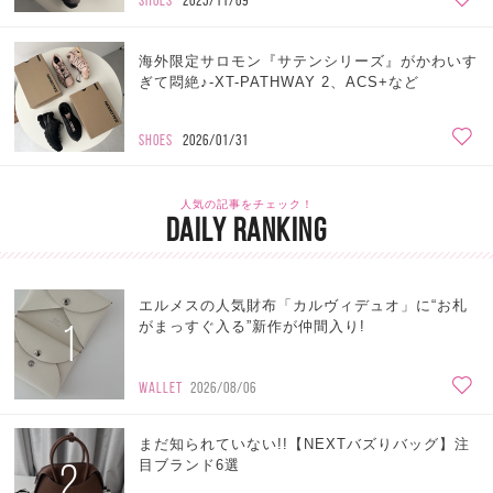
SHOES
2025/11/09
海外限定サロモン『サテンシリーズ』がかわいす
ぎて悶絶♪-XT-PATHWAY 2、ACS+など
SHOES
2026/01/31
人気の記事をチェック！
DAILY RANKING
エルメスの人気財布「カルヴィデュオ」に“お札
1
がまっすぐ入る”新作が仲間入り!
WALLET
2026/08/06
まだ知られていない!!【NEXTバズりバッグ】注
2
目ブランド6選