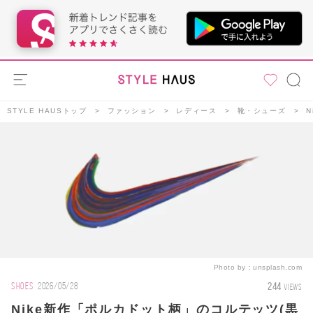
STYLE HAUSトップ
ファッション
レディース
靴・シューズ
Photo by：
unsplash.com
244
SHOES
2026/05/28
VIEWS
Nike新作「ポルカドット柄」のコルテッツ(黒