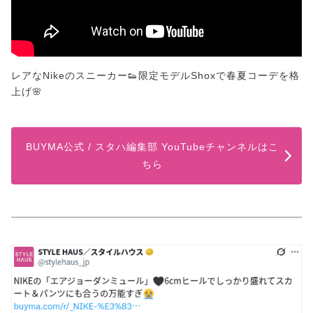
レアなNikeのスニーカー👟限定モデルShoxで春夏コーデを格
上げ🌸
BUYMA公式 / スタハ編集部 YouTubeチャンネルはこ
ちら