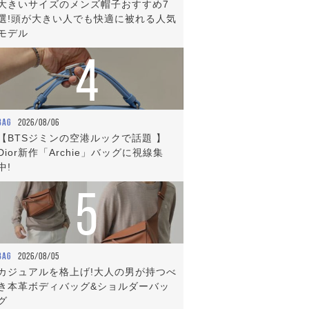
大きいサイズのメンズ帽子おすすめ7
選!頭が大きい人でも快適に被れる人気
モデル
4
BAG
2026/08/06
【BTSジミンの空港ルックで話題 】
Dior新作「Archie」バッグに視線集
中!
5
BAG
2026/08/05
カジュアルを格上げ!大人の男が持つべ
き本革ボディバッグ&ショルダーバッ
グ