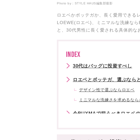
Photo by：
STYLE HAUS編集部撮影
ロエベかボッテガか、長く愛用できる
LOEWE(ロエベ)、ミニマルな洗練ならB
と、30代男性に長く愛される具体的な
INDEX
30代はバッグに投資すべし
ロエベとボッテガ、選ぶならど
デザイン性で選ぶならロエベ
ミニマルな洗練さを求めるなら
今BUYMAで狙うべきロエベ
① クロスボディ カメラバッグ 
② パズル バムバッグ スモール