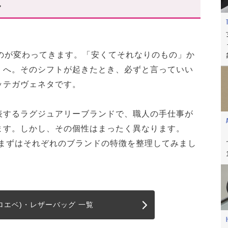
し
グ
ガのバッグ3選
ダーバッグ
ものが変わってきます。「安くてそれなりのもの」か
スモール
」へ。そのシフトが起きたとき、必ずと言っていい
ントレチャートレザー
ッテガヴェネタです。
ザーバッグ」レビュー動画も✓
表するラグジュアリーブランドで、職人の手仕事が
価値観で選ぶ
ます。しかし、その個性はまったく異なります。
、まずはそれぞれのブランドの特徴を整理してみまし
(ロエベ)・レザーバッグ 一覧