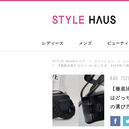
レディース
メンズ
ビューティ
STYLE HAUSトップ
ファッション
メ
【徹底比較】ロエベ vs ボッテガ、2026年
BAG
202
【徹底比
はどっ
の選び