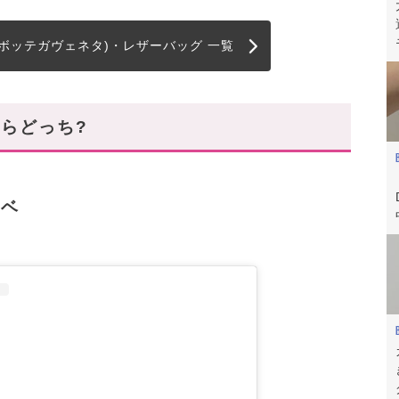
TA(ボッテガヴェネタ)・レザーバッグ 一覧
らどっち?
エベ