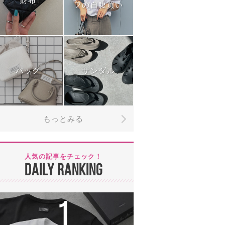
財布
フの自腹買い
バッグ
サンダル
もっとみる
人気の記事をチェック！
DAILY RANKING
1