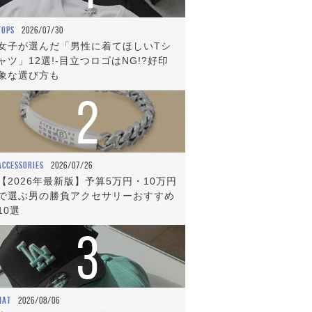
TOPS
2026/07/30
女子が選んだ「男性に着てほしいTシ
ャツ」12選!-目立つロゴはNG!?好印
象な選び方も
2
ACCESSORIES
2026/07/26
【2026年最新版】予算5万円・10万円
で選ぶ男の勝負アクセサリーおすすめ
10選
3
HAT
2026/08/06