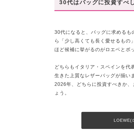
30代はバッグに投資すべ
③ キュービィ ショルダーバッ
今BUYMAで狙うべきボッテ
① スモール カセット ショル
30代になると、バッグに求める
② パデッドテック カセット 
ら「少し高くても長く愛せるもの
③ スイングメッセンジャー イ
ほど候補に挙がるのがロエベとボ
スタハ編集部の「おすすめレ
どちらもイタリア・スペインを代
長く愛せるバッグは、自分の
生きた上質なレザーバッグが揃い
2026年、どちらに投資すべきか
ょう。
LOEWE