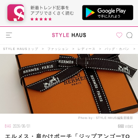
STYLE HAUSトップ
ファッション
レディース
バッグ・カバン
Photo by：
STYLE HAUS編集部撮影
660
BAG
2026/06/01
VIEWS
エルメス・肩かけポーチ「ジップアンゴーTO