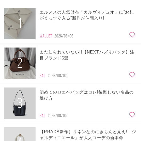
エルメスの人気財布「カルヴィデュオ」に“お札
1
がまっすぐ入る”新作が仲間入り!
WALLET
2026/08/06
まだ知られていない!!【NEXTバズりバッグ】注
2
目ブランド6選
BAG
2026/08/02
初めてのロエベバッグはコレ!後悔しない名品の
3
選び方
BAG
2026/08/05
【PRADA新作】リネンなのにきちんと見え!「ジ
ャルディニエール」が大人コーデの新本命