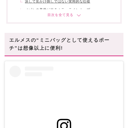
決して見かけ倒しではない実用的な仕様
メゾンの美学が光るカラーラインナップ
スタハ編集部の「エルメス・隠れ名品」レビュー
動画・投稿も✓
本物志向の大人たちが注目しているハイエンドな
エルメスの“ミニバッグとして使えるポー
逸品!
チ”は想像以上に便利!