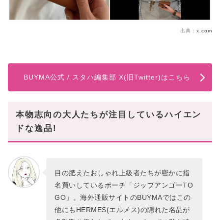
出典：
x.com
BUYMA公式 / スタハ編集部 X(旧Twitter)はこちら
本物志向の大人たちが注目しているハイエン
ドな逸品!
目の肥えたおしゃれ上級者たちが密かに指
名買いしているポーチ「ジップアンゴーTO
GO」。海外通販サイトのBUYMAではこの
他にもHERMES(エルメス)の隠れた名品が