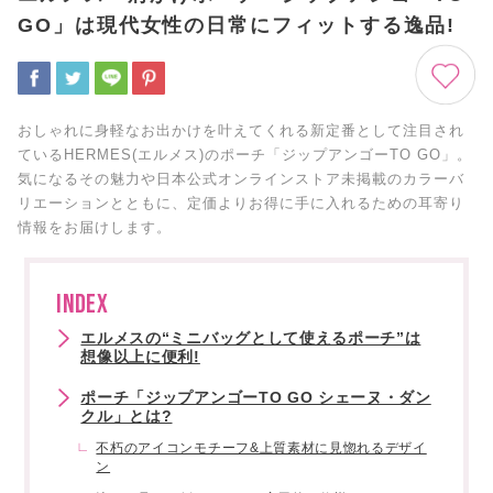
GO」は現代女性の日常にフィットする逸品!
おしゃれに身軽なお出かけを叶えてくれる新定番として注目され
ているHERMES(エルメス)のポーチ「ジップアンゴーTO GO」。
気になるその魅力や日本公式オンラインストア未掲載のカラーバ
リエーションとともに、定価よりお得に手に入れるための耳寄り
情報をお届けします。
INDEX
エルメスの“ミニバッグとして使えるポーチ”は
想像以上に便利!
ポーチ「ジップアンゴーTO GO シェーヌ・ダン
クル」とは?
不朽のアイコンモチーフ&上質素材に見惚れるデザイ
ン