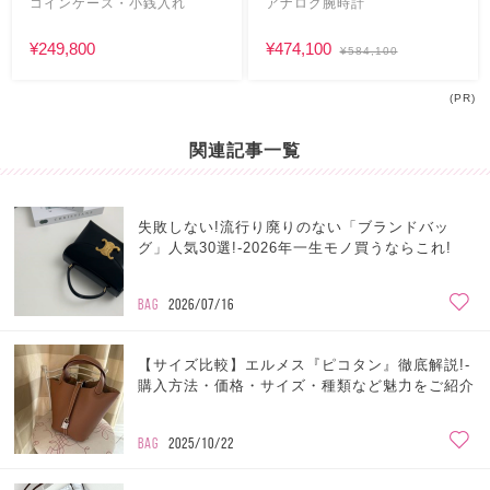
コインケース・小銭入れ
アナログ腕時計
¥249,800
¥474,100
¥584,100
(PR)
関連記事一覧
失敗しない!流行り廃りのない「ブランドバッ
グ」人気30選!-2026年一生モノ買うならこれ!
BAG
2026/07/16
【サイズ比較】エルメス『ピコタン』徹底解説!-
購入方法・価格・サイズ・種類など魅力をご紹介
BAG
2025/10/22