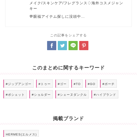
メイク/スキンケア/フレグランス♢海外コスメジャン
キー
💬眼福アイテム探しに没頭中…
この記事をシェアする
このまとめに関するキーワード
#ジップアンゴー
#トゥー
#ゴー
#TO
#GO
#ポーチ
#ポシェット
#ショルダー
#シェーヌダンクル
#ハイブランド
掲載ブランド
HERMES(エルメス)