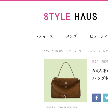
レディース
メンズ
ビューティ
STYLE HAUSトップ
ファッション
レ
BAG
202
A4入
バッグ
Photo by：
www.buyma.com