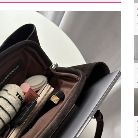
「マルニ」
「オソイ」
エムエムシックス」
グ」レビュー動画もあわせて✓
だわって♬