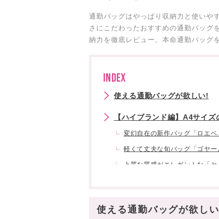
通勤バッグはやっぱり収納力と使いやす
さにこだわったおすすめの通勤バッグ
納力を徹底レビュー。本命通勤バッグ
INDEX
使える通勤バッグが欲しい!
【ハイブランド編】A4サイズ
変幻自在の新作バッグ「ロエベ
軽くて丈夫な旬バッグ「ゴヤー
上質な質感がエレガントな「セ
キャンバス×レザーがハイセン
実用的なポイントたくさん!「
使える通勤バッグが欲しい
【デイリーブランド編】A4サ