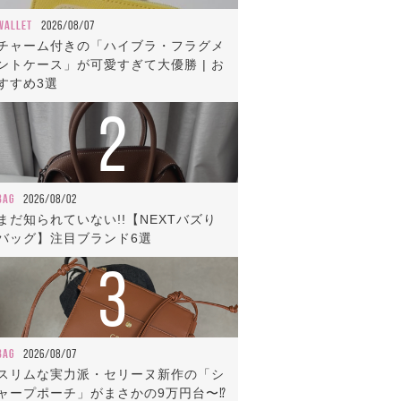
WALLET
2026/08/07
チャーム付きの「ハイブラ・フラグメ
ントケース」が可愛すぎて大優勝 | お
すすめ3選
2
BAG
2026/08/02
まだ知られていない!!【NEXTバズり
バッグ】注目ブランド6選
3
BAG
2026/08/07
スリムな実力派・セリーヌ新作の「シ
ャープポーチ」がまさかの9万円台〜⁉