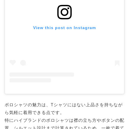
VERSACE(ベルサーチェ)ポロシャツ
MONCLER(モンクレール)半袖ポロシャツ
STONE ISLAND(ストーンアイランド)ポロシャツ
View this post on Instagram
ハイブランドポロシャツで大人の夏スタイルを格
上げ
ポロシャツの魅力は、Tシャツにはない上品さを持ちなが
ら気軽に着用できる点です。
特にハイブランドのポロシャツは襟の立ち方やボタンの配
置、シルエット設計まで計算されているため、一枚で着て