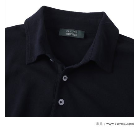
出典：
www.buyma.com