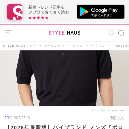
STYLE HAUSトップ
ファッション
メンズ
トップス
【2026
Photo by：
buyma.com
502
TOPS
2026/06/16
VIEWS
【2026年最新版】ハイブランド メンズ『ポロ