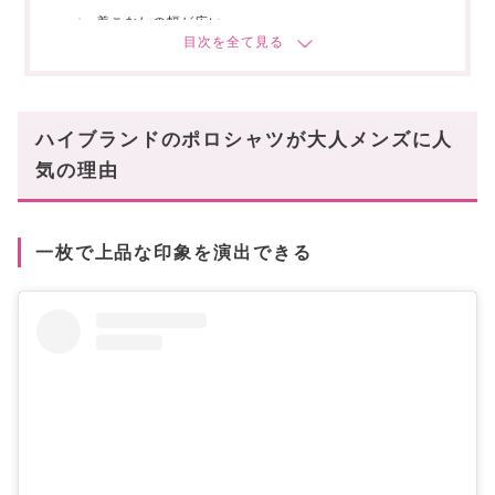
着こなしの幅が広い
ハイブランドのポロシャツを選ぶポイント
素材で選ぶ
シルエットで選ぶ
ハイブランドのポロシャツが大人メンズに人
ロゴの主張で選ぶ
気の理由
着用シーンに合わせて選ぶ
ハイブランド メンズ『ポロシャツ』おすすめ10
選
一枚で上品な印象を演出できる
PRADA(プラダ)FINE WOOL POLO SHIRT
GUCCI(グッチ)ポロシャツ
Loro Piana(ロロ・ピアーナ)半袖ポロシャツ
THOM BROWNE ポロシャツ
Dolce & Gabbana(ドルチェ&ガッバーナ)ポロ
Burberry(バーバリー)ポロシャツ
FENDI(フェンディ)FFポロシャツ