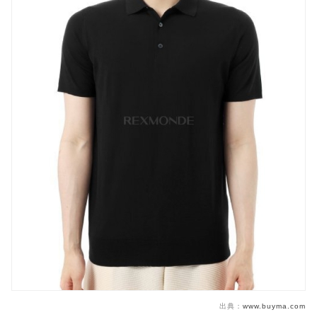
出典：
www.buyma.com