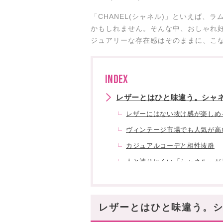
「CHANEL(シャネル)」といえば
かもしれません。そんな中、おしゃれ
ジュアリーな存在感はそのままに、こ
INDEX
レザーとはひと味違う。シャ
レザーにはない抜け感が楽しめ
ヴィンテージ市場でも人気が高
カジュアルコーデと相性抜群
人と被りにくい「シャネル」が
シャネルのデニムバッグを選
デニムでも上品に見える理由
レザーとはひと味違う。
季節を問わず使いやすい