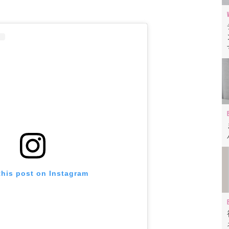
なる
ニムバッグ図鑑
シャネル22」
魅力「シャネル19」
ボーイシャネル」
ヴィル」
う合わせる?
人のデニムシャネルコーデ
this post on Instagram
むデニムシャネル
れたワントーンスタイル
ント