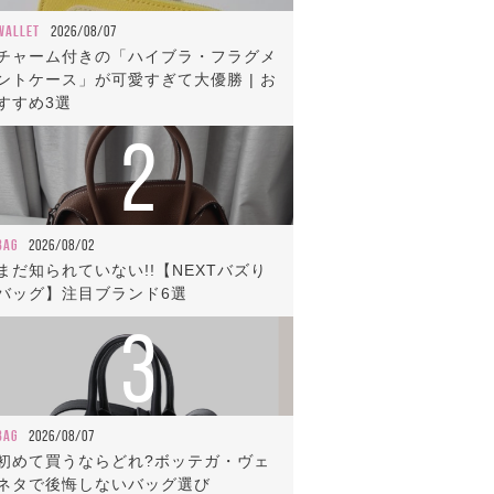
WALLET
2026/08/07
チャーム付きの「ハイブラ・フラグメ
ントケース」が可愛すぎて大優勝 | お
すすめ3選
2
BAG
2026/08/02
まだ知られていない!!【NEXTバズり
バッグ】注目ブランド6選
3
BAG
2026/08/07
初めて買うならどれ?ボッテガ・ヴェ
ネタで後悔しないバッグ選び