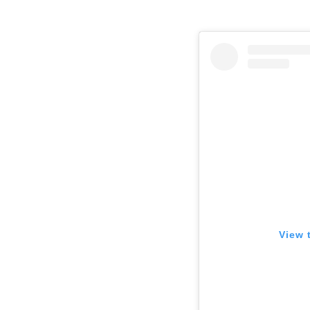
経年変化も楽しめる
コーディネートのアクセントに
人気モデル別! シャネルのデ
王道人気を誇る「マトラッセ」
ラフに持てる今どきアイコン「
ヴィンテージライクな雰囲気が
カジュアル派から支持される「
収納力重視なら外せない「ドー
シャネルのデニムバッグはど
鮮やかカラーを引き立てる、大
View 
遊び心のあるカラー使いで楽し
オールデニムで魅せる、洗練さ
購入前に知っておきたいポイ