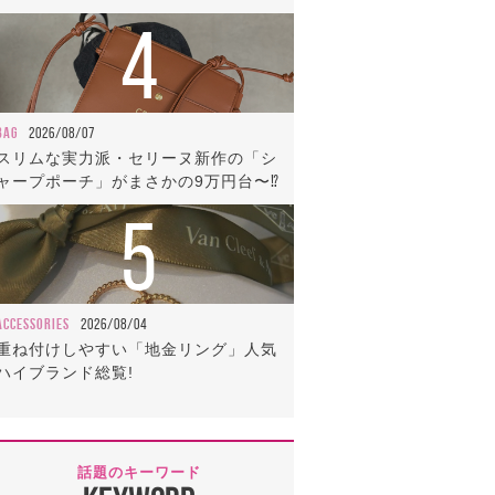
4
BAG
2026/08/07
スリムな実力派・セリーヌ新作の「シ
ャープポーチ」がまさかの9万円台〜⁉
5
ACCESSORIES
2026/08/04
重ね付けしやすい「地金リング」人気
ハイブランド総覧!
話題のキーワード