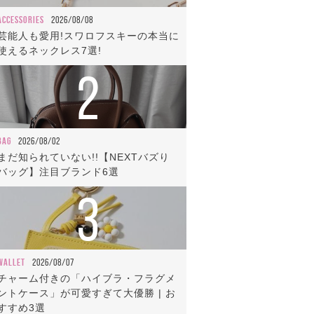
ACCESSORIES
2026/08/08
芸能人も愛用!スワロフスキーの本当に
使えるネックレス7選!
2
BAG
2026/08/02
まだ知られていない!!【NEXTバズり
バッグ】注目ブランド6選
3
WALLET
2026/08/07
チャーム付きの「ハイブラ・フラグメ
ントケース」が可愛すぎて大優勝 | お
すすめ3選