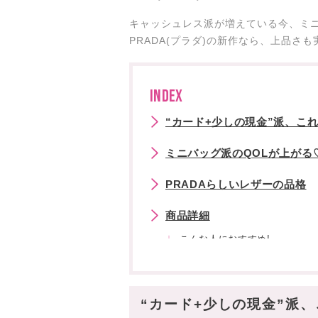
キャッシュレス派が増えている今、ミ
PRADA(プラダ)の新作なら、上品さ
INDEX
“カード+少しの現金”派、これ
ミニバッグ派のQOLが上がる
PRADAらしいレザーの品格
商品詳細
こんな人におすすめ!
カラー展開は全7色!
現代人のマストハブ小物に♡
“カード+少しの現金”派、