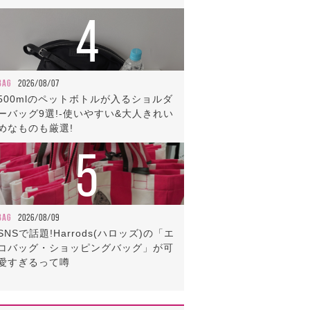
4
BAG
2026/08/07
500mlのペットボトルが入るショルダ
ーバッグ9選!-使いやすい&大人きれい
めなものも厳選!
5
BAG
2026/08/09
SNSで話題!Harrods(ハロッズ)の「エ
コバッグ・ショッピングバッグ」が可
愛すぎるって噂