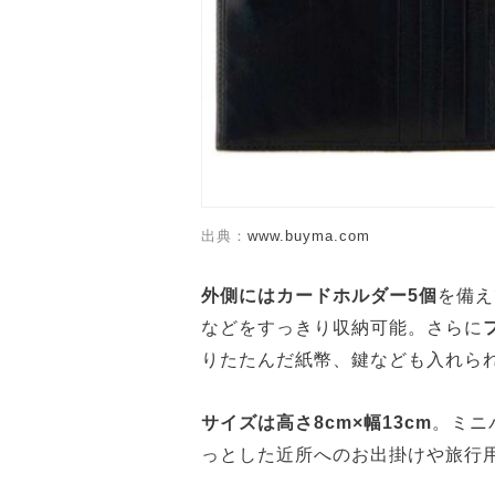
出典：
www.buyma.com
外側にはカードホルダー5個
を備え
などをすっきり収納可能。さらに
りたたんだ紙幣、鍵なども入れら
サイズは高さ8cm×幅13cm
。ミニ
っとした近所へのお出掛けや旅行