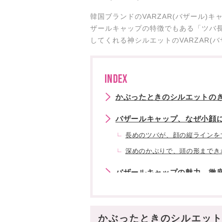
韓国ブランドのVARZAR(バザール)
ザールキャップの特徴でもある「ツバ
してくれる神シルエットのVARZAR(
INDEX
かぶったときのシルエットのき
バザールキャップ、なぜ小顔
長めのツバが、顔の縦ラインを
深めのかぶりで、頭の形までき
バザールキャップの魅力、徹
ロゴが控えめで、大人女子にも
豊富なカラーと素材展開!
かぶったときのシルエット