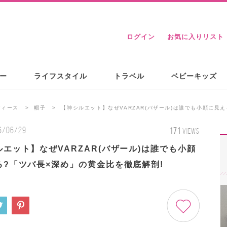
ログイン
お気に入りリスト
ー
ライフスタイル
トラベル
ベビーキッズ
ディース
帽子
【神シルエット】なぜVARZAR(バザール)は誰でも小顔に見
6/06/29
171
VIEWS
エット】なぜVARZAR(バザール)は誰でも小顔
る?「ツバ長×深め」の黄金比を徹底解剖!