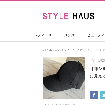
レディース
メンズ
ビューティ
STYLE HAUSトップ
ファッション
レ
HAT
202
【神シル
に見え
Photo by：
www.buyma.com