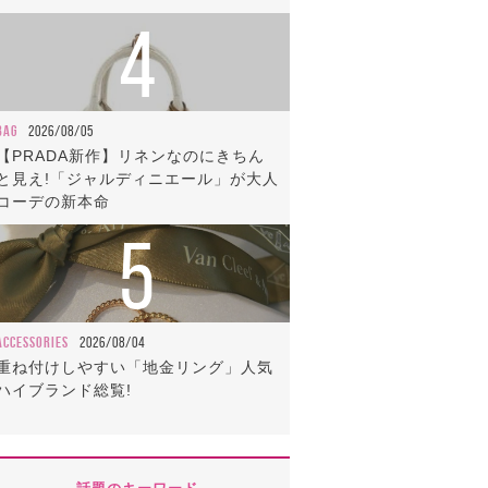
4
BAG
2026/08/05
【PRADA新作】リネンなのにきちん
と見え!「ジャルディニエール」が大人
コーデの新本命
5
ACCESSORIES
2026/08/04
重ね付けしやすい「地金リング」人気
ハイブランド総覧!