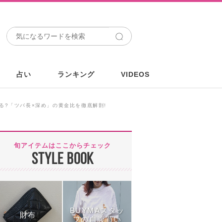
占い
ランキング
VIDEOS
える?「ツバ長×深め」の黄金比を徹底解剖!
旬アイテムはここからチェック
STYLE BOOK
BUYMAスタッ
財布
フの自腹買い