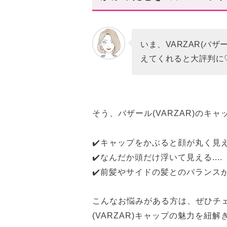
おすすめの、バザールキャッ
Stud Logo Over Fit Ball Cap
VZ Minimal Stud Ball Cap
いま、VARZAR(バ
Monogram Applique Over Fit
えてくれると大評判に
スタハ編集部の「おすすめキ
“隠しすぎないけど、ちゃんと
そう、バザール(VARZAR)のキ
✔️キャップをかぶると顔が丸く見えち
✔️なんだか頭だけ浮いて見える....
✔️前髪やサイドの髪とのバランスが難
こんなお悩みがある方は、ぜひチ
(VARZAR)キャップの魅力を紐解