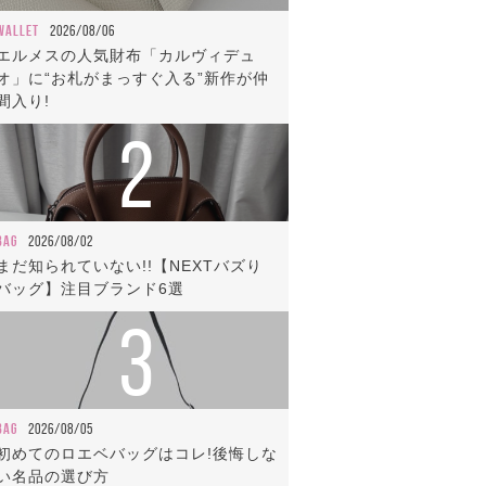
WALLET
2026/08/06
エルメスの人気財布「カルヴィデュ
オ」に“お札がまっすぐ入る”新作が仲
間入り!
2
BAG
2026/08/02
まだ知られていない!!【NEXTバズり
バッグ】注目ブランド6選
3
BAG
2026/08/05
初めてのロエベバッグはコレ!後悔しな
い名品の選び方