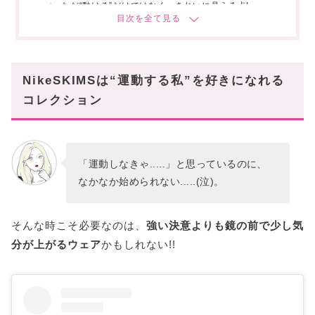
ただ“動ける”だけではなく、きれいに見える点!
ジム帰りもそのまま街に出られるムードもアリ!
まず狙いたい、おすすめアイテム
レギンス、ブラ、タンクはセットで揃えたい♡
NikeSKIMSは“運動する私”を好きになれる
名作エアリフト超え!?のシューズ!
コレクション
スコートや小物で“続けたくなる”仕上げに!
NikeSKIMSを手に入れて、早速運動だ!!
「運動しなきゃ.....」と思っているのに、
なかなか始められない.....(泣)。
そんな時こそ必要なのは、
強い決意よりも鏡の前で少し気
分が上がるウェア
かもしれない!!