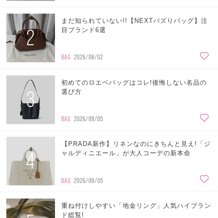
まだ知られていない!!【NEXTバズりバッグ】注
2
目ブランド6選
BAG
2026/08/02
初めてのロエベバッグはコレ!後悔しない名品の
3
選び方
BAG
2026/08/05
【PRADA新作】リネンなのにきちんと見え!「ジ
4
ャルディニエール」が大人コーデの新本命
BAG
2026/08/05
重ね付けしやすい「地金リング」人気ハイブラン
ド総覧!