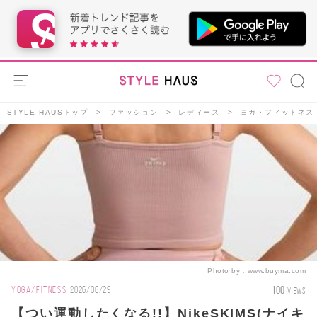
STYLE HAUSトップ
ファッション
レディース
ヨガ・フィットネス
Photo by：
www.buyma.com
100
YOGA/FITNESS
2026/06/29
VIEWS
【つい運動したくなる!!】NikeSKIMS(ナイキ