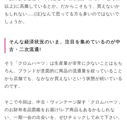
以上)に高騰しているとか。だからこそもう、買えないか
中古のクロムハーツ財布を買うなら「バイマヴィ
ンテージ」!
もしれない.....(泣)なんて思ってる方も多いのではないで
バイマヴィンテージとは?
しょうか。
クロムハーツも対象に!無料鑑定サービスがパワーアッ
プ
そんな経済状況のいま、注目を集めているのが中
中古のクロムハーツ財布の口コミ
古・二次流通!
クロムハーツ財布が欲しいなら、まずは中古をチ
ェック!
そう「クロムハーツ」は生産量が非常に少ないことはもち
ろん、ブランドが意図的に商品の流通量を絞っていること
から店舗でも、なかなか買えないという状態が続いている
のです。
そこで今回は、中古・ヴィンテージ探す「クロムハーツ」
のお財布名品図鑑をお届け!レア商品もあるかもしれな
い、一期一会の出会いを、ぜひチェックしてみて下さい。