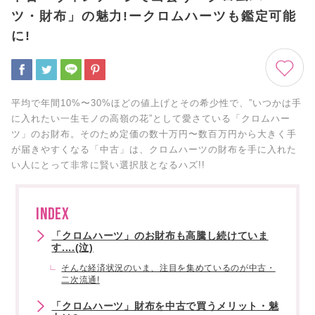
ツ・財布」の魅力!ークロムハーツも鑑定可能
に!
平均で年間10%〜30%ほどの値上げとその希少性で、”いつかは手
に入れたい一生モノの高嶺の花”として愛さている「クロムハー
ツ」のお財布。そのため定価の数十万円〜数百万円から大きく手
が届きやすくなる「中古」は、クロムハーツの財布を手に入れた
い人にとって非常に賢い選択肢となるハズ!!
INDEX
「クロムハーツ」のお財布も高騰し続けていま
す....(泣)
そんな経済状況のいま、注目を集めているのが中古・
二次流通!
「クロムハーツ」財布を中古で買うメリット・魅