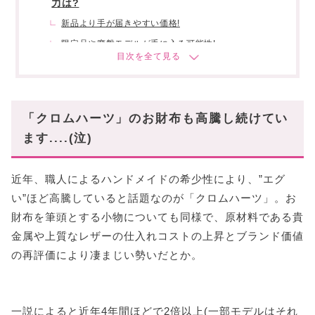
力は?
新品より手が届きやすい価格!
限定品や廃盤モデルが手に入る可能性!
味のある風合いを楽しめること!
リセールバリューが高いこと!
“後悔しない”中古「クロムハーツ」財布の選び
「クロムハーツ」のお財布も高騰し続けてい
方
ます....(泣)
選び方①:状態が良いものを選ぶ!
選び方②:特に人気のあるシリーズ・モデルから選ぶ!
近年、職人によるハンドメイドの希少性により、”エグ
ネットで中古の「クロムハーツ」財布を買う際の
い”ほど高騰していると話題なのが「クロムハーツ」。お
注意点
財布を筆頭とする小物についても同様で、原材料である貴
おすすめの中古の「クロムハーツ」財布
金属や上質なレザーの仕入れコストの上昇とブランド価値
不動の人気No.1が「ウェーブ」!
の再評価により凄まじい勢いだとか。
絶大な人気を誇る「REC F ジップ」!
定番人気の「スクエアジップビル」!
ソリッドな魅力を放つ「ジュディ」!
一説によると近年4年間ほどで2倍以上(一部モデルはそれ