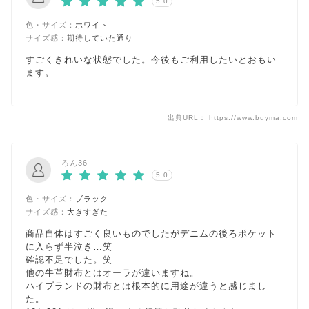
5.0
色・サイズ：
ホワイト
サイズ感：
期待していた通り
すごくきれいな状態でした。今後もご利用したいとおもい
ます。
出典URL：
https://www.buyma.com
ろん36
5.0
色・サイズ：
ブラック
サイズ感：
大きすぎた
商品自体はすごく良いものでしたがデニムの後ろポケット
に入らず半泣き…笑
確認不足でした。笑
他の牛革財布とはオーラが違いますね。
ハイブランドの財布とは根本的に用途が違うと感じまし
た。