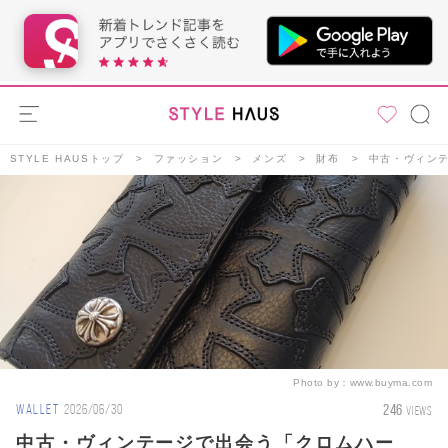
STYLE HAUSトップ
ファッション
メンズ
財布
中古・ヴィンテ
Photo by：
www.buyma.com
246
WALLET
2026/06/30
VIEWS
中古・ヴィンテージで出会う「クロムハー