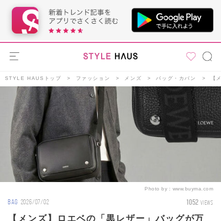
STYLE HAUSトップ
ファッション
メンズ
バッグ・カバン
【
Photo by：
www.buyma.com
1052
BAG
2026/07/02
VIEWS
【メンズ】ロエベの「黒レザー」バッグが万