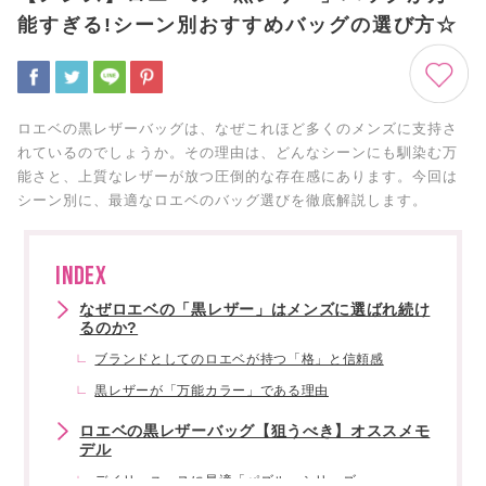
能すぎる!シーン別おすすめバッグの選び方☆
ロエベの黒レザーバッグは、なぜこれほど多くのメンズに支持さ
れているのでしょうか。その理由は、どんなシーンにも馴染む万
能さと、上質なレザーが放つ圧倒的な存在感にあります。今回は
シーン別に、最適なロエベのバッグ選びを徹底解説します。
INDEX
なぜロエベの「黒レザー」はメンズに選ばれ続け
るのか?
ブランドとしてのロエベが持つ「格」と信頼感
黒レザーが「万能カラー」である理由
ロエベの黒レザーバッグ【狙うべき】オススメモ
デル
デイリーユースに最適「パズル」シリーズ