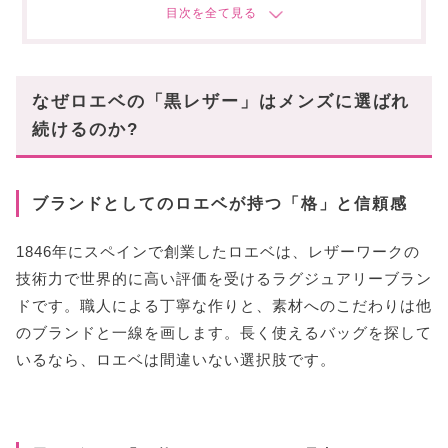
ミニマルに決まる「ミリタリー」シリーズ
シーン別!ロエベ黒レザーバッグの使い方◎
オフィス・ビジネスシーンで・・・
なぜロエベの「黒レザー」はメンズに選ばれ
週末のカジュアルシーンで・・・
続けるのか?
旅行・トラベルシーンで・・・
スタハ編集部の「ロエベ・おすすめバッグ」レビ
ュー動画も✓
ブランドとしてのロエベが持つ「格」と信頼感
〜まとめ〜
1846年にスペインで創業したロエベは、レザーワークの
技術力で世界的に高い評価を受けるラグジュアリーブラン
ドです。職人による丁寧な作りと、素材へのこだわりは他
のブランドと一線を画します。長く使えるバッグを探して
いるなら、ロエベは間違いない選択肢です。