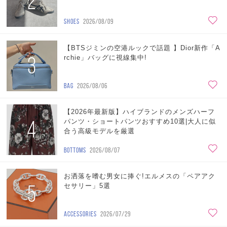
2
SHOES
2026/08/09
【BTSジミンの空港ルックで話題 】Dior新作「A
3
rchie」バッグに視線集中!
BAG
2026/08/06
【2026年最新版】ハイブランドのメンズハーフ
4
パンツ・ショートパンツおすすめ10選|大人に似
合う高級モデルを厳選
BOTTOMS
2026/08/07
お洒落を嗜む男女に捧ぐ!エルメスの「ペアアク
5
セサリー」5選
ACCESSORIES
2026/07/29