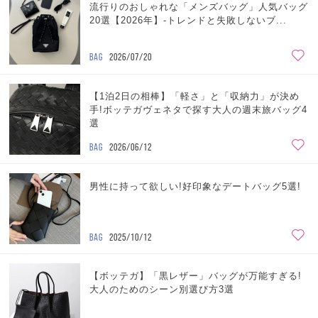
流行りのおしゃれな「メンズバッグ」人気バッグ
20選【2026年】-トレンドと失敗しないブ...
BAG
2026/07/20
【1泊2日の相棒】「軽さ」と「収納力」が決め
手!ボッテガヴェネタで探す大人の週末旅バッグ4
選
BAG
2026/06/12
男性に持って欲しい!好印象なデートバッグ5選!
BAG
2025/10/12
【ボッテガ】「黒レザー」バッグが万能すぎる!
大人のためのシーン別選び方3選