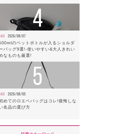
4
BAG
2026/08/07
500mlのペットボトルが入るショルダ
ーバッグ9選!-使いやすい&大人きれい
めなものも厳選!
5
BAG
2026/08/05
初めてのロエベバッグはコレ!後悔しな
い名品の選び方