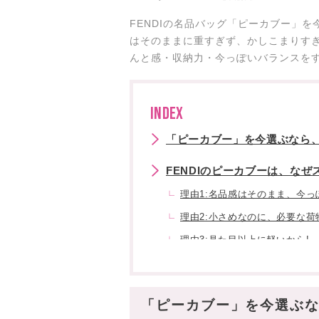
FENDIの名品バッグ「ピーカブー」
はそのままに重すぎず、かしこまりす
んと感・収納力・今っぽいバランスをす
INDEX
「ピーカブー」を今選ぶなら、
FENDIのピーカブーは、なぜ
理由1:名品感はそのまま、今っ
理由2:小さめなのに、必要な荷
理由3:見た目以上に軽いから!
ピーカブーの魅力は、“見せす
クラシックなのに古く見えない
「ピーカブー」を今選ぶな
内側まで美しい、フェンディら