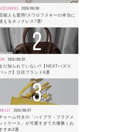
ACCESSORIES
2026/08/08
芸能人も愛用!スワロフスキーの本当に
使えるネックレス7選!
2
BAG
2026/08/02
まだ知られていない!!【NEXTバズり
バッグ】注目ブランド6選
3
WALLET
2026/08/07
チャーム付きの「ハイブラ・フラグメ
ントケース」が可愛すぎて大優勝 | お
すすめ3選