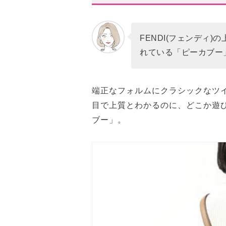
今チェックしておきたい、お
ピーカブー スモール
FENDI(フェンディ
れている「ピーカブー
ピーカブー アイシーユー スモ
ピーカブー ソフト スモール
スタハ編集部の「フェンディ
端正なフォルムにクラシックなツ
目で上質とわかるのに、どこか遊
スモールサイズなら、名品感を
ブー」。