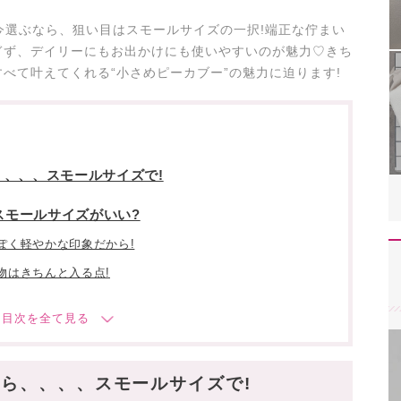
を今選ぶなら、狙い目はスモールサイズの一択!端正な佇まい
ぎず、デイリーにもお出かけにも使いやすいのが魅力♡きち
べて叶えてくれる“小さめピーカブー”の魅力に迫ります!
、、、スモールサイズで!
スモールサイズがいい?
ぽく軽やかな印象だから!
物はきちんと入る点!
ぎない美しさ”にアリ!
アイコンバッグ
ら、、、、スモールサイズで!
しい遊び心