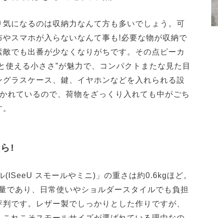
り気になるのは収納力なんて方も多いでしょう。可
布やスマホが入らないなんて事も!必要な物が収納で
素敵でも出番が少なくなりがちです。その点ピーカ
と使える小ささ”が魅力で、コンパクトまたな見た目
ングラスケース、鍵、イヤホンなどを入れられる設
分かれているので、荷物をざっくり入れても中がごち
す。
ら!
ISeeU スモールやミニ)」の重さは約0.6kgほど。
と軽量であり、日常使いやショルダースタイルでも負担
評判です。レザー製でしっかりとした作りですが、
、これこそスモールサイズが選ばれている理由なの