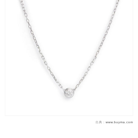
出典：
www.buyma.com