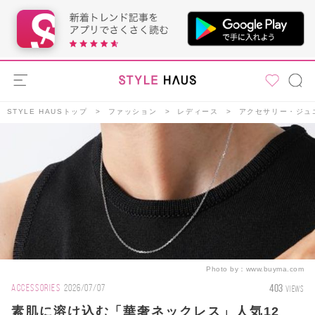
STYLE HAUSトップ
ファッション
レディース
アクセサリー・ジュ
Photo by：
www.buyma.com
403
ACCESSORIES
2026/07/07
VIEWS
素肌に溶け込む「華奢ネックレス」人気12