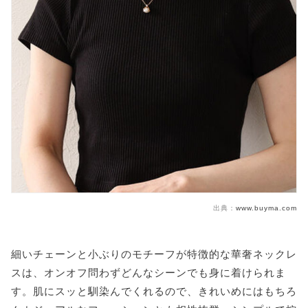
やっぱりハズせないジュエリーブランド「ティファニ
ー」
【年代別】華奢ネックレスおすすめブランド
【20代】おすすめな華奢ネックレス
【30代】おすすめな華奢ネックレス
【40代・50代】おすすめな華奢ネックレス
華奢ネックレスの大人向け重ね付けテクニック
よくある質問|Q&A
華奢なチェーンはちぎれやすい?
金属アレルギーでもつけっぱなしにできる素材はど
出典：
www.buyma.com
れ?
アラフォーが付けると「貧相」に見える?
細いチェーンと小ぶりのモチーフが特徴的な華奢ネックレ
運命の華奢ネックレスを見つけよう
スは、オンオフ問わずどんなシーンでも身に着けられま
す。肌にスッと馴染んでくれるので、きれいめにはもちろ