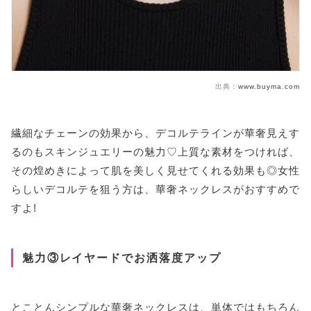
出典：
www.buyma.com
繊細なチェーンの効果から、デコルテラインが華奢見えす
るのもスキンジュエリーの魅力♡上質な素材をつければ、
その煌めきによって肌を美しく見せてくれる効果も◎女性
らしいデコルテを狙う方は、華奢ネックレスがおすすめで
すよ!
魅力③レイヤードでお洒落度アップ
とことんシンプルな華奢ネックレスは、単体ではもちろん