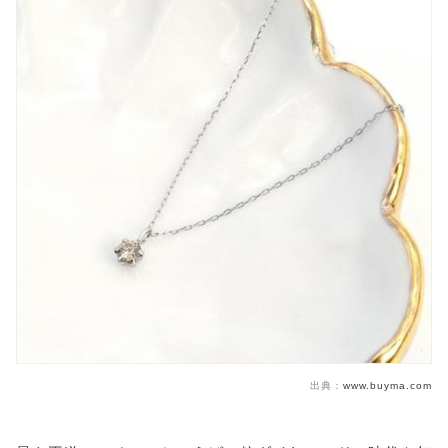
出典：
www.buyma.com