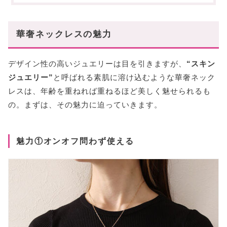
選び方②チェーンの種類で選ぶ
選び方③長さで選ぶ
華奢ネックレスの魅力
【定番デザイン別】長く愛せる華奢ネックレスの
種類
デザイン性の高いジュエリーは目を引きますが、
“スキン
一粒ダイヤモンド
ジュエリー”
と呼ばれる素肌に溶け込むような華奢ネック
バー(ライン)モチーフ
レスは、年齢を重ねれば重ねるほど美しく魅せられるも
その他人気のモチーフ
の。まずは、その魅力に迫っていきます。
【プチプラ・高見え】華奢ネックレスの人気レデ
ィースブランド
大人可愛い韓国ブランド「タチアナ」
魅力①オンオフ問わず使える
北欧らしい洗練された「マリアブラック」
ハンドメイドの高見えブランド「タイ」
【ハイブランド】華奢ネックレスの人気レディー
スブランド
往年愛されるモチーフの「エルメス」
大人の定番ブランド「カルティエ」