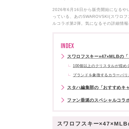
2026年6月16日から販売開始にな
っている、あのSWAROVSKI(スワロ
ルコラボ第2弾。気になるその詳細情
INDEX
スワロフスキー×47×MLBの
100個以上のクリスタルが煌
ブランドを象徴するカラーバリ
スタハ編集部の「おすすめキ
ファン垂涎のスペシャルコラボ
スワロフスキー×47×ML