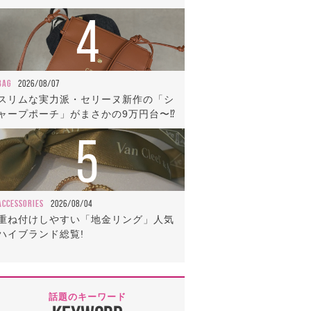
4
BAG
2026/08/07
スリムな実力派・セリーヌ新作の「シ
ャープポーチ」がまさかの9万円台〜⁉
5
ACCESSORIES
2026/08/04
重ね付けしやすい「地金リング」人気
ハイブランド総覧!
話題のキーワード