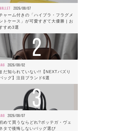
WALLET
2026/08/07
チャーム付きの「ハイブラ・フラグメ
ントケース」が可愛すぎて大優勝 | お
すすめ3選
2
BAG
2026/08/02
まだ知られていない!!【NEXTバズり
バッグ】注目ブランド6選
3
BAG
2026/08/07
初めて買うならどれ?ボッテガ・ヴェ
ネタで後悔しないバッグ選び