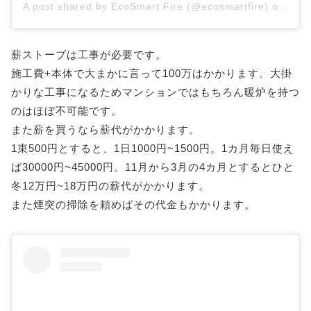
A post shared by EcoSmart Fire (@ecosmartfire)
on
Jul 
薪ストーブは工事が必要です。
施工費+本体で大まかに言って100万はかかります。大掛
かりな工事になるためマンションではもちろん暖炉を持つ
のはほぼ不可能です。
また薪を買うなら薪代がかかります。
1束500円とすると、1日1000円~1500円。1カ月毎日使え
ば30000円~45000円。11月から3月の4カ月とするとひと
冬12万円~18万円の薪代がかかります。
また煙突の掃除を頼めばその代金もかかります。