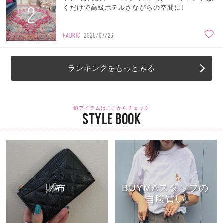
2
くだけで高級ホテルさながらの空間に!
FABRIC
2026/07/26
ランキングをもっとみる
旬アイテムはここからチェック
STYLE BOOK
財布
BUYMAスタッフの
自腹買い