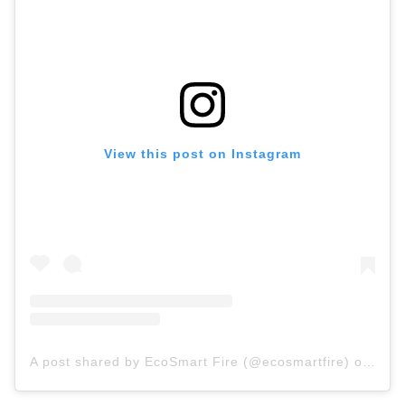
View this post on Instagram
A post shared by EcoSmart Fire (@ecosmartfire)
on
Aug 