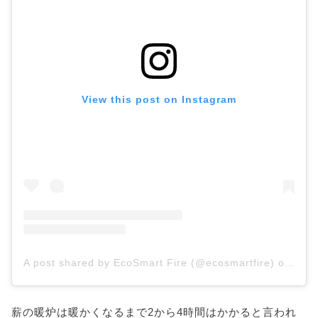
View this post on Instagram
A post shared by EcoSmart Fire (@ecosmartfire)
on
Sep 
薪の暖炉は暖かくなるまで2から4時間はかかると言われ