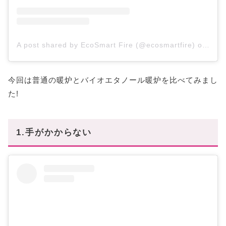
A post shared by EcoSmart Fire (@ecosmartfire)
on
Oct 
今回は普通の暖炉とバイオエタノール暖炉を比べてみまし
た!
1.手がかからない