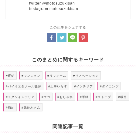
twitter @motosuzukisan
instagram motosuzukisan
この記事をシェアする
このまとめに関するキーワード
#暖炉
#マンション
#リフォーム
#リノベーション
#バイオエタノール暖炉
#工事いらず
#インテリア
#ダイニング
#モダンインテリア
#エコ
#おしゃれ
#手軽
#ストーブ
#暖房
#節約
#元鈴木さん
関連記事一覧