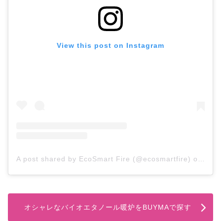
View this post on Instagram
A post shared by EcoSmart Fire (@ecosmartfire)
on
Jul 
オシャレなバイオエタノール暖炉をBUYMAで探す