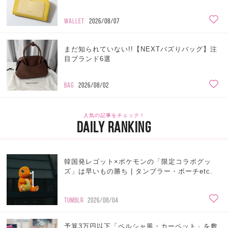
WALLET
2026/08/07
まだ知られていない!!【NEXTバズりバッグ】注
目ブランド6選
BAG
2026/08/02
人気の記事をチェック！
DAILY RANKING
韓国発レゴット×ポケモンの「限定コラボグッ
1
ズ」は早いもの勝ち | タンブラー・ポーチetc.
TUMBLR
2026/08/04
予算3万円以下「ペルシャ風・カーペット」を敷