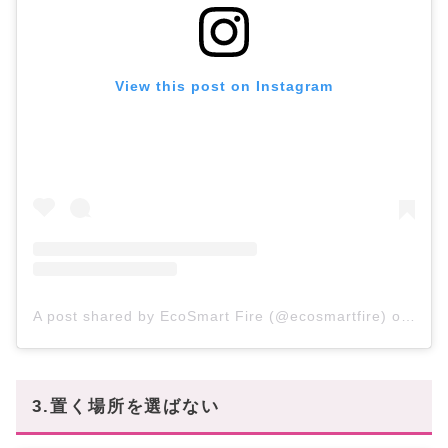
View this post on Instagram
A post shared by EcoSmart Fire (@ecosmartfire)
on
Jul 
3.置く場所を選ばない