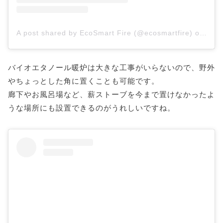
A post shared by EcoSmart Fire (@ecosmartfire)
on
Jul 
バイオエタノール暖炉は大きな工事がいらないので、野外
やちょっとした角に置くことも可能です。
廊下やお風呂場など、薪ストーブを今まで置けなかったよ
うな場所にも設置できるのがうれしいですね。