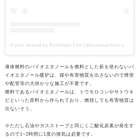
A post shared by EcoSmart Fire (@ecosmartfire)
on
Nov 
液体燃料のバイオエタノールを燃料とした薪を使わないバ
イオエタノール暖炉は、煤や有害物質を出さないので煙突
や配管等の大掛かりな施工が不要です。
燃料であるバイオエタノールは、トウモロコシやサトウキ
ビといった原料から作られており、燃焼しても有害物質は
出ないそう。
※ただし石油やガスストーブと同じく二酸化炭素が発生す
るので1~2時間に1度の換気は必要です。