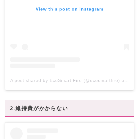
View this post on Instagram
A post shared by EcoSmart Fire (@ecosmartfire)
on
Jul 
2.維持費がかからない