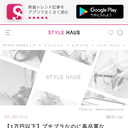
STYLE HAUSトップ
ファッション
レディース
バッグ・カバン
Photo by：
www.instagram.com
38217
BAG
2021/11/12
VIEWS
【1万円以下】プチプラなのに高品質な