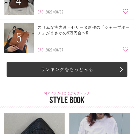
4
BAG
2026/08/02
スリムな実力派・セリーヌ新作の「シャープポー
5
チ」がまさかの9万円台〜⁉
BAG
2026/08/07
ランキングをもっとみる
旬アイテムはここからチェック
STYLE BOOK