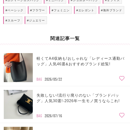
#ボディークロスバッグ
#ミニバッグ
#ショルダーバッグ
#オフィス
#ベーシック
#フラワー
#フェミニン
#エレガント
#海外ブランド
#スカーフ
#ジュエリー
関連記事一覧
軽くてA4収納も!おしゃれな「レディース通勤バ
ッグ」人気46選&おすすめブランド総覧!
BAG
2026/05/22
失敗しない!流行り廃りのない「ブランドバッ
グ」人気30選!-2026年一生モノ買うならこれ!
BAG
2026/07/16