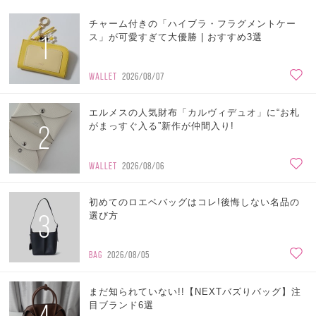
チャーム付きの「ハイブラ・フラグメントケー
1
ス」が可愛すぎて大優勝 | おすすめ3選
WALLET
2026/08/07
エルメスの人気財布「カルヴィデュオ」に“お札
2
がまっすぐ入る”新作が仲間入り!
WALLET
2026/08/06
初めてのロエベバッグはコレ!後悔しない名品の
3
選び方
BAG
2026/08/05
まだ知られていない!!【NEXTバズりバッグ】注
目ブランド6選