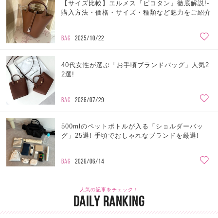
【サイズ比較】エルメス『ピコタン』徹底解説!-
購入方法・価格・サイズ・種類など魅力をご紹介
BAG
2025/10/22
40代女性が選ぶ「お手頃ブランドバッグ」人気2
2選!
BAG
2026/07/29
500mlのペットボトルが入る「ショルダーバッ
グ」25選!-手頃でおしゃれなブランドを厳選!
BAG
2026/06/14
人気の記事をチェック！
DAILY RANKING