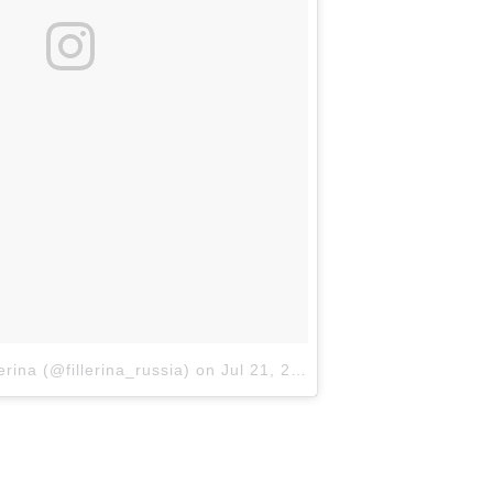
erina (@fillerina_russia)
on
Jul 21, 2017 at 7:01am PDT