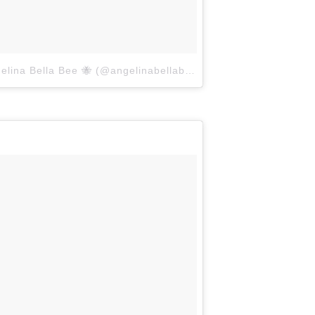
A post shared by Angelina Bella Bee 🐝 (@angelinabellabee)
on
Mar 7, 2018 at 7