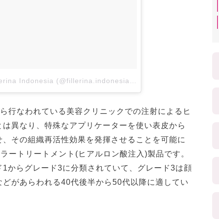
A post shared by Fillerina Indonesia (@fillerina.indonesia)
on
Dec 4, 2017 at 9:0
、従来から行なわれている美容クリニックでの注射によるヒ
とは異なり、特殊なアプリケーターを使い表皮から
せ、その組織再活性効果を発揮させることを可能に
ィラートリートメント(ヒアルロン酸注入)製品です。
1からグレード3に分類されていて、グレード3は顔
どがあらわれる40代後半から50代以降に適してい