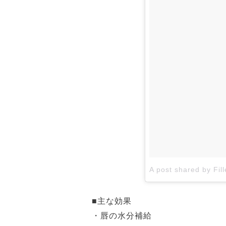
A post shared by Fill
■主な効果
・唇の水分補給