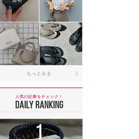
財布
フの自腹買い
バッグ
サンダル
もっとみる
人気の記事をチェック！
DAILY RANKING
1