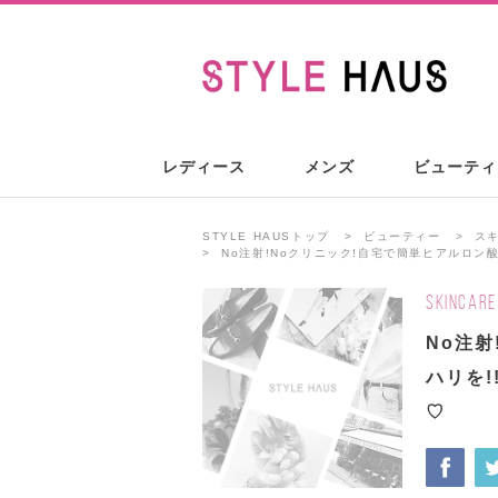
レディース
メンズ
ビューティ
STYLE HAUSトップ
ビューティー
ス
No注射!Noクリニック!自宅で簡単ヒアルロン酸で
SKINCARE
No注
ハリを!
♡