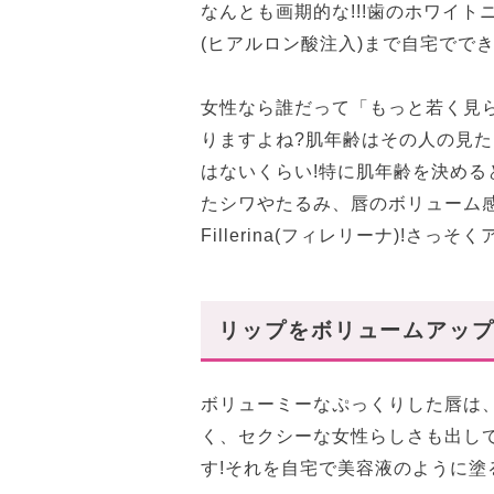
なんとも画期的な!!!歯のホワイ
(ヒアルロン酸注入)まで自宅ででき
女性なら誰だって「もっと若く見
りますよね?肌年齢はその人の見
はないくらい!特に肌年齢を決め
たシワやたるみ、唇のボリューム
Fillerina(フィレリーナ)!さ
リップをボリュームアッ
ボリューミーなぷっくりした唇は
く、セクシーな女性らしさも出し
す!それを自宅で美容液のように塗