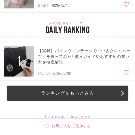
WOMEN
2026/05/15
人気の記事をチェック！
DAILY RANKING
【実録】バイマヴィンテージで「中古クロムハー
1
ツ」を買ってみた!-購入ガイドやおすすめの買い
方を徹底解説
FASHION
2026/08/08
ランキングをもっとみる
旬アイテムはここからチェック
STYLE BOOK
お気に入りに追加する