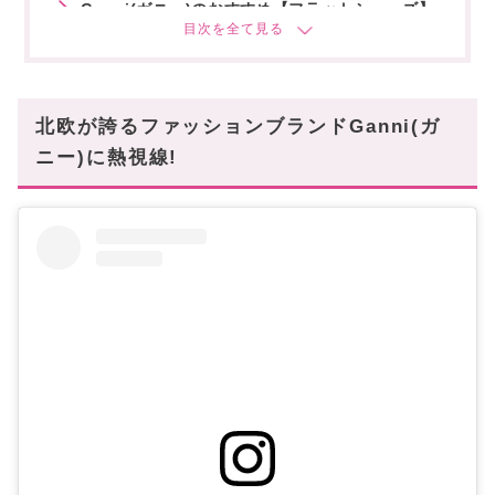
Ganni(ガニー)のおすすめ【フラットシューズ】
スタハ編集部の「推しマフラー」レビュー動画も
あわせて✓
今後もますます目が離せない!
北欧が誇るファッションブランドGanni(ガ
ニー)に熱視線!