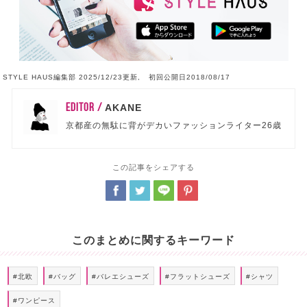
STYLE HAUS編集部 2025/12/23更新, 初回公開日2018/08/17
EDITOR /
AKANE
京都産の無駄に背がデカいファッションライター26歳
この記事をシェアする
このまとめに関するキーワード
#北欧
#バッグ
#バレエシューズ
#フラットシューズ
#シャツ
#ワンピース