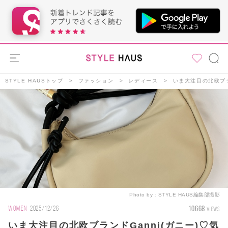
STYLE HAUSトップ
ファッション
レディース
いま大注目の北欧ブラ
Photo by：
STYLE HAUS編集部撮影
10668
WOMEN
2025/12/26
VIEWS
いま大注目の北欧ブランドGanni(ガニー)♡気