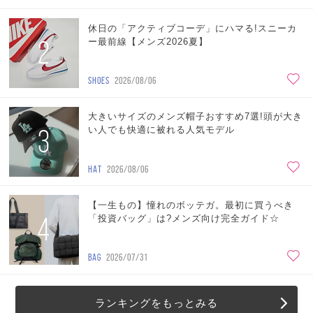
休日の「アクティブコーデ」にハマる!スニーカ
2
ー最前線【メンズ2026夏】
SHOES
2026/08/06
大きいサイズのメンズ帽子おすすめ7選!頭が大き
3
い人でも快適に被れる人気モデル
HAT
2026/08/06
【一生もの】憧れのボッテガ。最初に買うべき
4
「投資バッグ」は?メンズ向け完全ガイド☆
BAG
2026/07/31
ランキングをもっとみる