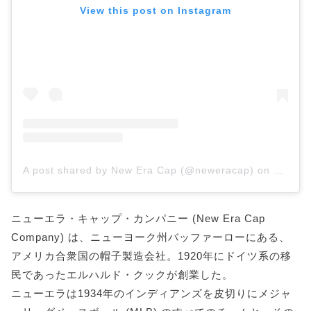
View this post on Instagram
A post shared by New Era Cap (@neweracap)
on
Jun 5,
ニューエラ・キャップ・カンパニー (New Era Cap
Company) は、ニューヨーク州バッファーローにある、
アメリカ合衆国の帽子製造会社。1920年にドイツ系の移
民であったエルハルド・クックが創業した。
ニューエラは1934年のインディアンズを皮切りにメジャ