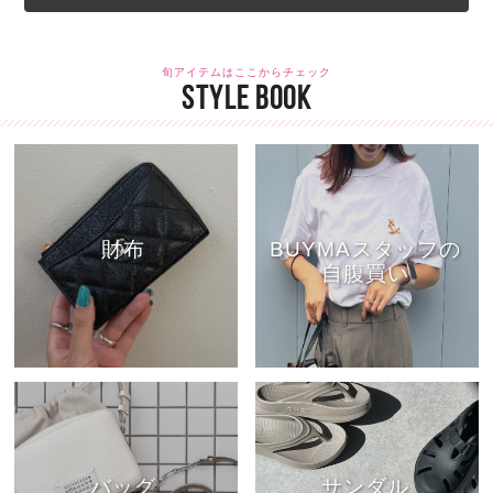
旬アイテムはここからチェック
STYLE BOOK
財布
BUYMAスタッフの
自腹買い
バッグ
サンダル