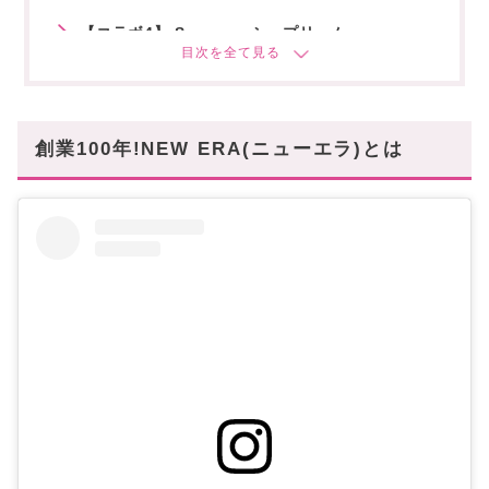
【コラボ4】 Supreme シュプリーム
【コラボ5】11 BY BBS
一つは欲しい!ニューエラコラボレーションを手
に入れよう!
創業100年!NEW ERA(ニューエラ)とは