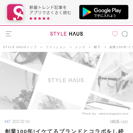
STYLE HAUSトップ
ファッション
メンズ
帽子
創業100年!
Photo by：
www.instagram.com
14635
HAT
2020/02/04
VIEWS
創業100年!イケてるブランドとコラボをし続