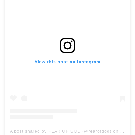
View this post on Instagram
A post shared by FEAR OF GOD (@fearofgod)
on
Sep 11