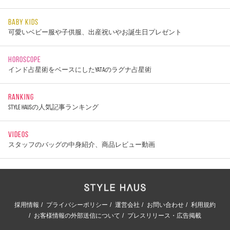
BABY KIDS
可愛いベビー服や子供服、出産祝いやお誕生日プレゼント
HOROSCOPE
インド占星術をベースにしたYATAのラグナ占星術
RANKING
STYLE HAUSの人気記事ランキング
VIDEOS
スタッフのバッグの中身紹介、商品レビュー動画
採用情報
プライバシーポリシー
運営会社
お問い合わせ
利用規約
お客様情報の外部送信について
プレスリリース・広告掲載