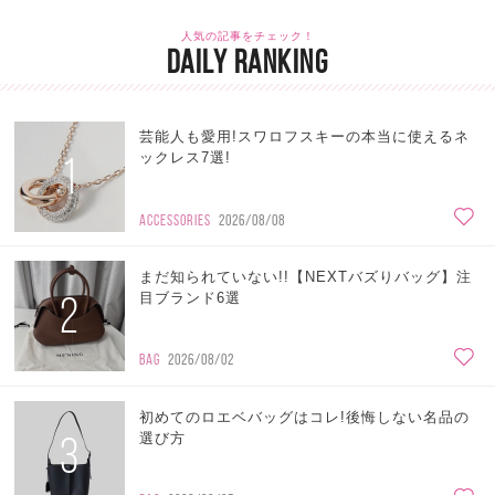
人気の記事をチェック！
DAILY RANKING
芸能人も愛用!スワロフスキーの本当に使えるネ
1
ックレス7選!
ACCESSORIES
2026/08/08
まだ知られていない!!【NEXTバズりバッグ】注
2
目ブランド6選
BAG
2026/08/02
初めてのロエベバッグはコレ!後悔しない名品の
3
選び方