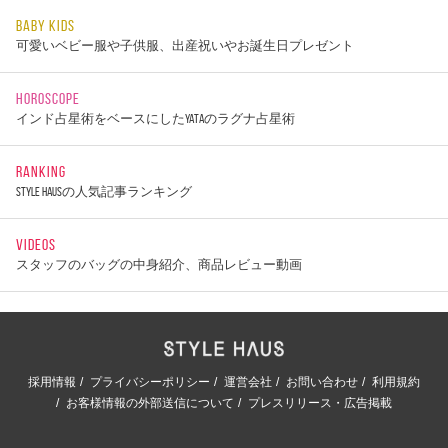
BABY KIDS
可愛いベビー服や子供服、出産祝いやお誕生日プレゼント
HOROSCOPE
インド占星術をベースにしたYATAのラグナ占星術
RANKING
STYLE HAUSの人気記事ランキング
VIDEOS
スタッフのバッグの中身紹介、商品レビュー動画
採用情報
プライバシーポリシー
運営会社
お問い合わせ
利用規約
お客様情報の外部送信について
プレスリリース・広告掲載