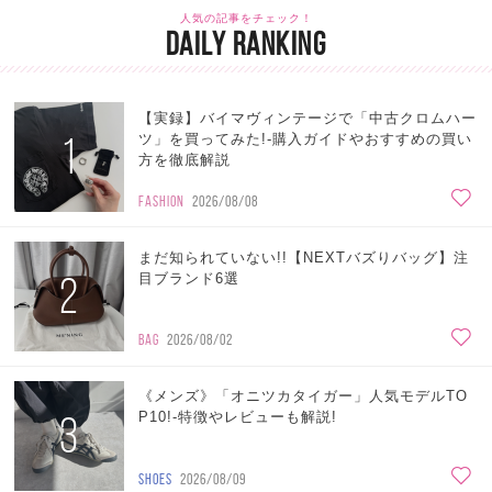
人気の記事をチェック！
DAILY RANKING
【実録】バイマヴィンテージで「中古クロムハー
1
ツ」を買ってみた!-購入ガイドやおすすめの買い
方を徹底解説
FASHION
2026/08/08
まだ知られていない!!【NEXTバズりバッグ】注
2
目ブランド6選
BAG
2026/08/02
《メンズ》「オニツカタイガー」人気モデルTO
3
P10!-特徴やレビューも解説!
SHOES
2026/08/09