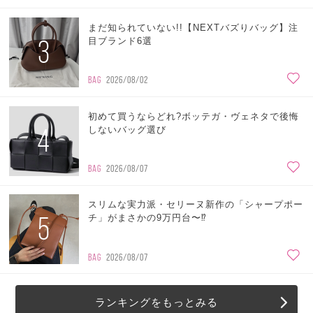
まだ知られていない!!【NEXTバズりバッグ】注
3
目ブランド6選
BAG
2026/08/02
初めて買うならどれ?ボッテガ・ヴェネタで後悔
4
しないバッグ選び
BAG
2026/08/07
スリムな実力派・セリーヌ新作の「シャープポー
5
チ」がまさかの9万円台〜⁉
BAG
2026/08/07
ランキングをもっとみる