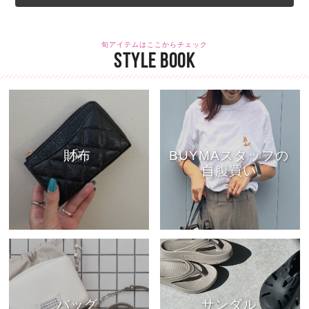
旬アイテムはここからチェック
STYLE BOOK
財布
BUYMAスタッフの
自腹買い
バッグ
サンダル