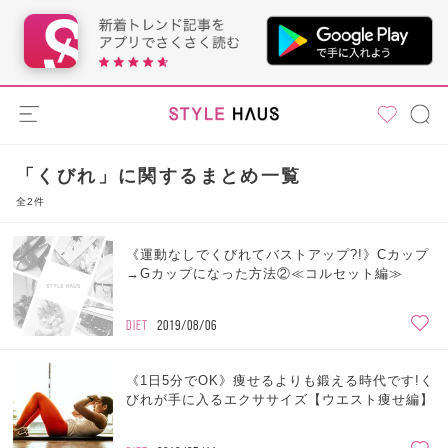
「くびれ」に関するまとめ一覧
全2件
《運動なしでくびれてバストアップ?!》Cカップ
→Gカップになった方法②≪コルセット編≫
DIET
2019/08/06
《1日5分でOK》痩せるよりも鍛える時代です!く
びれが手に入るエクササイズ【ウエスト痩せ編】