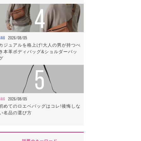
4
BAG
2026/08/05
カジュアルを格上げ!大人の男が持つべ
き本革ボディバッグ&ショルダーバッ
グ
5
BAG
2026/08/05
初めてのロエベバッグはコレ!後悔しな
い名品の選び方