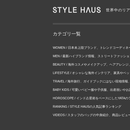
世界中のリ
カテゴリ一覧
WOMEN / 日本未上陸ブランド、トレンドコーディ
MEN / 最新ハイブランド情報、ストリートファッシ
BEAUTY / 海外コスメやメイクアップ、ヘアアレン
LIFESTYLE / オシャレな海外インテリア、家具や
TRAVEL / 海外旅行、ガイドブックにはない現地情
BABY KIDS / 可愛いベビー服や子供服、出産祝い
HOROSCOPE / インド占星術をベースにしたYATA
RANKING / STYLE HAUSの人気記事ランキング
VIDEOS / スタッフのバッグの中身紹介、商品レビュ