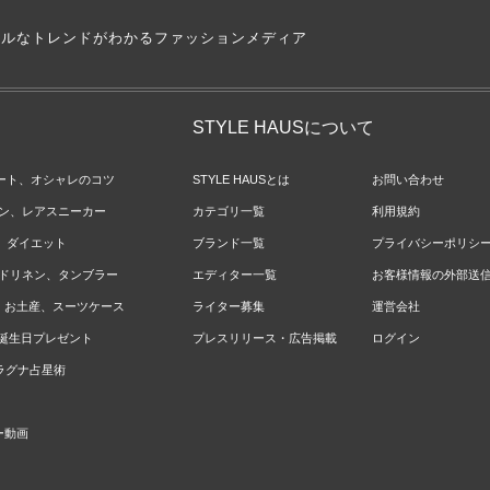
アルなトレンドがわかるファッションメディア
STYLE HAUSについて
ネート、オシャレのコツ
STYLE HAUSとは
お問い合わせ
ョン、レアスニーカー
カテゴリ一覧
利用規約
ジ、ダイエット
ブランド一覧
プライバシーポリシ
ベッドリネン、タンブラー
エディター一覧
お客様情報の外部送
報、お土産、スーツケース
ライター募集
運営会社
やお誕生日プレゼント
プレスリリース・広告掲載
ログイン
のラグナ占星術
ー動画