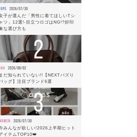
TOPS
2026/07/30
女子が選んだ「男性に着てほしいTシ
ャツ」12選!-目立つロゴはNG!?好印
象な選び方も
2
BAG
2026/08/02
まだ知られていない!!【NEXTバズり
バッグ】注目ブランド6選
3
WOMEN
2026/07/30
今みんなが欲しい!2026上半期ヒット
アイテムTOP10👑