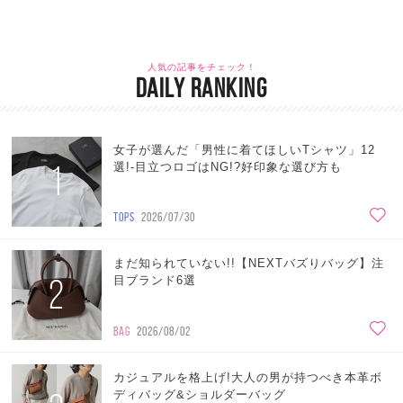
人気の記事をチェック！
DAILY RANKING
女子が選んだ「男性に着てほしいTシャツ」12
1
選!-目立つロゴはNG!?好印象な選び方も
TOPS
2026/07/30
まだ知られていない!!【NEXTバズりバッグ】注
2
目ブランド6選
BAG
2026/08/02
カジュアルを格上げ!大人の男が持つべき本革ボ
ディバッグ&ショルダーバッグ