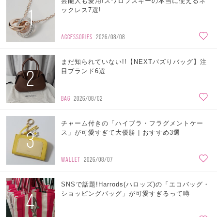
芸能人も愛用!スワロフスキーの本当に使えるネ
1
ックレス7選!
ACCESSORIES
2026/08/08
まだ知られていない!!【NEXTバズりバッグ】注
2
目ブランド6選
BAG
2026/08/02
チャーム付きの「ハイブラ・フラグメントケー
3
ス」が可愛すぎて大優勝 | おすすめ3選
WALLET
2026/08/07
SNSで話題!Harrods(ハロッズ)の「エコバッグ・
4
ショッピングバッグ」が可愛すぎるって噂