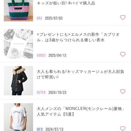
キッズが狙い目! #バイマ購入品
BAG
2025/07/03
<プレゼントにも>エルメスの新作「カブリオ
ル」は3歳からつけられる優しい香水
GOODS
2025/04/12
大人も着られる!キッズマッカージュが大人顔負
けで即買い!
OUTER
2024/10/23
大人メンズの「MONCLER(モンクレール)夏物」
人気アイテム【5選】
MEN
2024/07/13