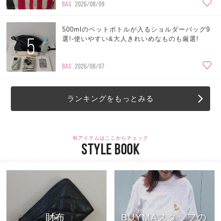
BAG
2026/08/09
500mlのペットボトルが入るショルダーバッグ9
5
選!-使いやすい&大人きれいめなものも厳選!
BAG
2026/08/07
ランキングをもっとみる
旬アイテムはここからチェック
STYLE BOOK
財布
BUYMAスタッフの